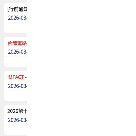
[行前通知]5/8(五) TPCA 2026協會盃高爾夫球聯誼賽
2026-03-20
其他
台灣電路板協會 新任秘書長任命通知
2026-03-13
最新消息
IMPACT -IAAC 2026 徵稿展延至6/30截止! 把握最後機會
2026-03-11
最新消息
2026第十二屆第二次會員大會手冊 電子書下載
2026-03-09
其他