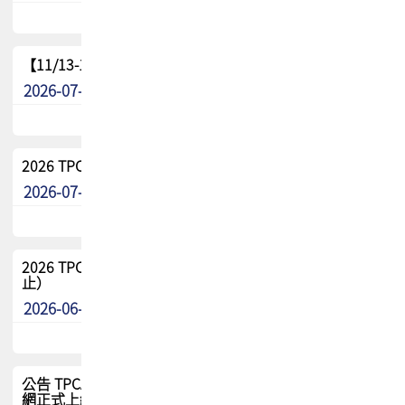
【11/13-15】2026 TPCA 百岳登頂_南橫三星
2026-07-22
最新消息
2026 TPCA中南區會員問卷暨7/31交流餐敘報名
2026-07-08
最新消息
2026 TPCA健康盃保齡球聯誼賽 熱烈報名中（8/3報名截
止）
2026-06-29
最新消息
公告 TPCA 台灣電路板協會官網將迎來新面貌，7/1 新官
網正式上線！