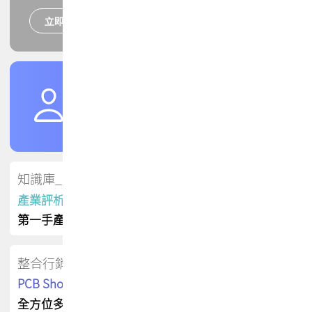
立即報名
培訓課程
加入TPCA會員
了解權益
會員專區
知識庫_會員專屬
產業評析報告
第一手產業資訊
整合行銷
PCB Shop 採購指南
全方位多元曝光方案