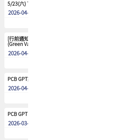
5/23(六) TPCA 2026 大陆高尔夫球联谊赛-苏州中兴
2026-04-29
其他
[行前通知-分組] 4/26(日) TPCA泰國高爾夫球聯誼賽
(Green Valley Country Club)
2026-04-23
其他
PCB GPT來了!! 試營運說明!!
2026-04-20
最新消息
PCB GPT 試營運活動!! 台灣會員專屬試用帳號 開放申請
2026-03-25
最新消息