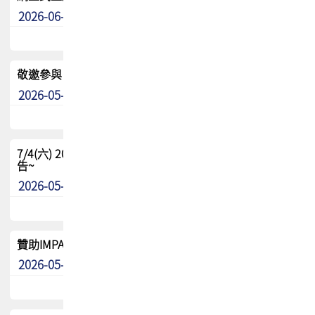
2026-06-24
其他
敬邀參與：TPCA《泰國電路板學院》培訓計畫_2026Ⅱ
2026-05-25
其他
7/4(六) 2026TPCA健康盃羽球聯誼賽 ~成績/中獎名單 公
告~
2026-05-15
最新消息
贊助IMPACT-IAAC 2026 強化品牌影響力與國際曝光機會
2026-05-09
最新消息