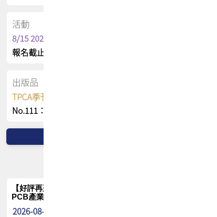
活動
8/15 2026 TPCA健康盃保齡球聯誼賽
報名截止日 : 8/3 活動日期 : 8/15
出版品
TPCA季刊 FREE 線上版
No.111：PCB全球風險布局與韌性
【好評再延長】PCB GPT 全面開放體驗延長到8月!!
PCB產業專屬 AI 知識平台
2026-08-04
最新消息