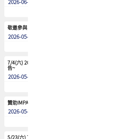
2026-06-24
其他
敬邀參與：TPCA《泰國電路板學院》培訓計畫_2026Ⅱ
2026-05-25
其他
7/4(六) 2026TPCA健康盃羽球聯誼賽 ~成績/中獎名單 公
告~
2026-05-15
最新消息
贊助IMPACT-IAAC 2026 強化品牌影響力與國際曝光機會
2026-05-09
最新消息
5/23(六) TPCA 2026 大陆高尔夫球联谊赛-苏州中兴