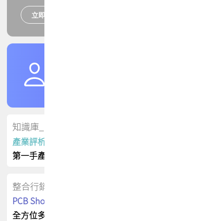
立即報名
培訓課程
加入TPCA會員
了解權益
會員專區
知識庫_會員專屬
產業評析報告
第一手產業資訊
整合行銷
PCB Shop 採購指南
全方位多元曝光方案