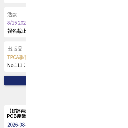
活動
8/15 2026 TPCA健康盃保齡球聯誼賽
報名截止日 : 8/3 活動日期 : 8/15
出版品
TPCA季刊 FREE 線上版
No.111：PCB全球風險布局與韌性
【好評再延長】PCB GPT 全面開放體驗延長到8月!!
PCB產業專屬 AI 知識平台
2026-08-04
最新消息