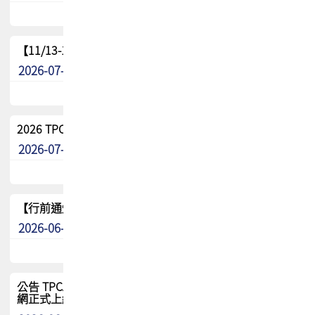
【11/13-15】2026 TPCA 百岳登頂_南橫三星
2026-07-22
最新消息
2026 TPCA中南區會員問卷暨7/31交流餐敘報名
2026-07-08
最新消息
【行前通知】8/15(六) 2026 TPCA健康盃保齡球聯誼賽
2026-06-29
最新消息
公告 TPCA 台灣電路板協會官網將迎來新面貌，7/1 新官
網正式上線！