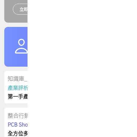
立即報名
培訓課程
加入TPCA會員
了解權益
會員專區
知識庫_會員專屬
產業評析報告
第一手產業資訊
整合行銷
PCB Shop 採購指南
全方位多元曝光方案