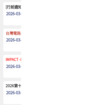
[行前通知]5/8(五) TPCA 2026協會盃高爾夫球聯誼賽
2026-03-20
其他
台灣電路板協會 新任秘書長任命通知
2026-03-13
最新消息
IMPACT -IAAC 2026 徵稿展延至6/30截止! 把握最後機會
2026-03-11
最新消息
2026第十二屆第二次會員大會手冊 電子書下載
2026-03-09
其他