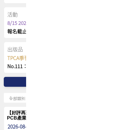
活動
8/15 2026 TPCA健康盃保齡球聯誼賽
報名截止日 : 8/3 活動日期 : 8/15
出版品
TPCA季刊 FREE 線上版
No.111：PCB全球風險布局與韌性
【好評再延長】PCB GPT 全面開放體驗延長到8月!!
PCB產業專屬 AI 知識平台
2026-08-04
最新消息