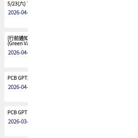
5/23(六) TPCA 2026 大陆高尔夫球联谊赛-苏州中兴
2026-04-29
其他
[行前通知-分組] 4/26(日) TPCA泰國高爾夫球聯誼賽
(Green Valley Country Club)
2026-04-23
其他
PCB GPT來了!! 試營運說明!!
2026-04-20
最新消息
PCB GPT 試營運活動!! 台灣會員專屬試用帳號 開放申請
2026-03-25
最新消息