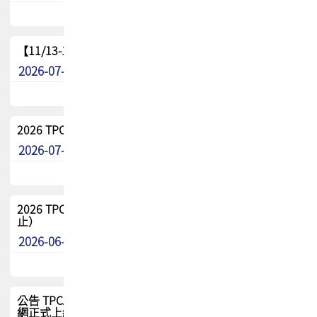
【11/13-15】2026 TPCA 百岳登頂_南橫三星
2026-07-22
最新消息
2026 TPCA中南區會員問卷暨7/31交流餐敘報名
2026-07-08
最新消息
2026 TPCA健康盃保齡球聯誼賽 熱烈報名中（8/3報名截
止）
2026-06-29
最新消息
公告 TPCA 台灣電路板協會官網將迎來新面貌，7/1 新官
網正式上線！