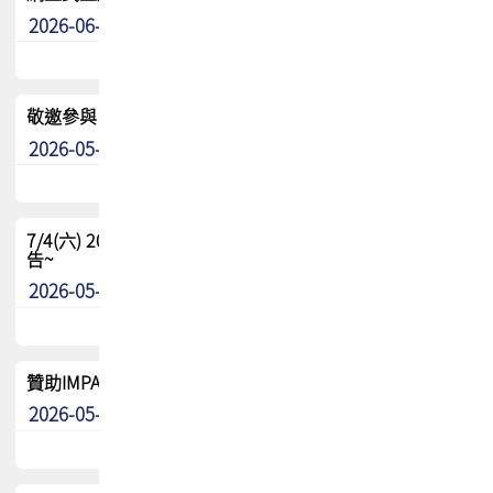
2026-06-24
其他
敬邀參與：TPCA《泰國電路板學院》培訓計畫_2026Ⅱ
2026-05-25
其他
7/4(六) 2026TPCA健康盃羽球聯誼賽 ~成績/中獎名單 公
告~
2026-05-15
最新消息
贊助IMPACT-IAAC 2026 強化品牌影響力與國際曝光機會
2026-05-09
最新消息