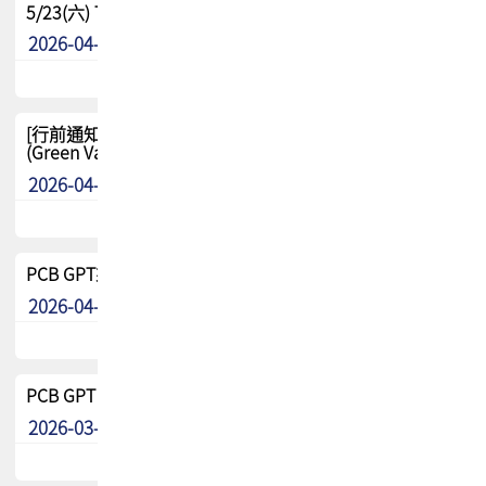
5/23(六) TPCA 2026 大陆高尔夫球联谊赛-苏州中兴
2026-04-29
其他
[行前通知-分組] 4/26(日) TPCA泰國高爾夫球聯誼賽
(Green Valley Country Club)
2026-04-23
其他
PCB GPT來了!! 試營運說明!!
2026-04-20
最新消息
PCB GPT 試營運活動!! 台灣會員專屬試用帳號 開放申請
2026-03-25
最新消息