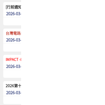
[行前通知]5/8(五) TPCA 2026協會盃高爾夫球聯誼賽
2026-03-20
其他
台灣電路板協會 新任秘書長任命通知
2026-03-13
最新消息
IMPACT -IAAC 2026 徵稿展延至6/30截止! 把握最後機會
2026-03-11
最新消息
2026第十二屆第二次會員大會手冊 電子書下載
2026-03-09
其他