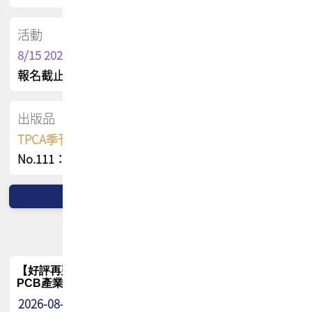
活動
8/15 2026 TPCA健康盃保齡球聯誼賽
報名截止日 : 8/3 活動日期 : 8/15
出版品
TPCA季刊 FREE 線上版
No.111：PCB全球風險布局與韌性
【好評再延長】PCB GPT 全面開放體驗延長到8月!!
PCB產業專屬 AI 知識平台
2026-08-04
最新消息