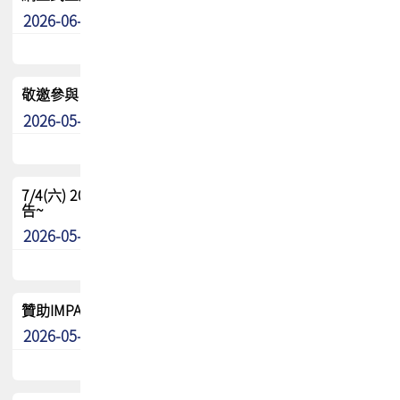
2026-06-24
其他
敬邀參與：TPCA《泰國電路板學院》培訓計畫_2026Ⅱ
2026-05-25
其他
7/4(六) 2026TPCA健康盃羽球聯誼賽 ~成績/中獎名單 公
告~
2026-05-15
最新消息
贊助IMPACT-IAAC 2026 強化品牌影響力與國際曝光機會
2026-05-09
最新消息