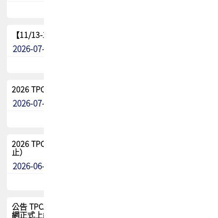
【11/13-15】2026 TPCA 百岳登頂_南橫三星
2026-07-22
最新消息
2026 TPCA中南區會員問卷暨7/31交流餐敘報名
2026-07-08
最新消息
2026 TPCA健康盃保齡球聯誼賽 熱烈報名中（8/3報名截
止）
2026-06-29
最新消息
公告 TPCA 台灣電路板協會官網將迎來新面貌，7/1 新官
網正式上線！