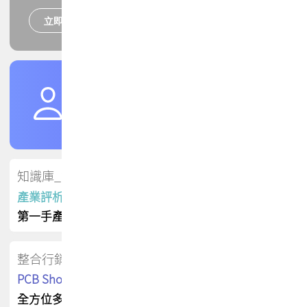
立即報名
培訓課程
加入TPCA會員
了解權益
會員專區
知識庫_會員專屬
產業評析報告
第一手產業資訊
整合行銷
PCB Shop 採購指南
全方位多元曝光方案