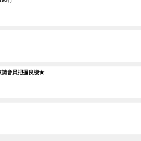
!!敬請會員把握良機★