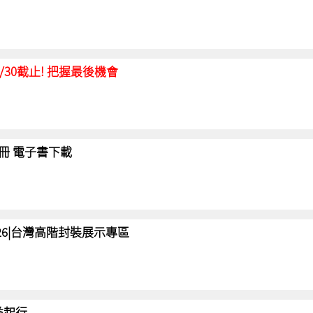
延至6/30截止! 把握最後機會
冊 電子書下載
 2026|台灣高階封裝展示專區
 益起行