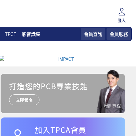
登入
TPCF
影音識集
會員查詢
會員服務
打造您的PCB專業技能
立即報名
培訓課程
加入TPCA會員