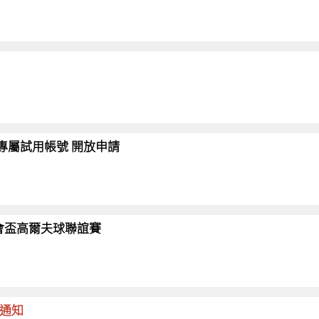
會員專屬試用帳號 開放申請
26協會盃高爾夫球聯誼賽
命通知