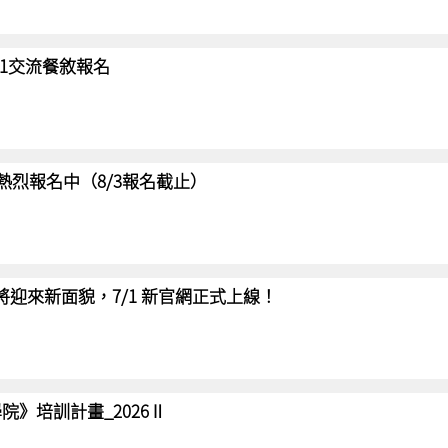
/31交流餐敘報名
賽 熱烈報名中（8/3報名截止）
網將迎來新面貌，7/1 新官網正式上線！
院》培訓計畫_2026Ⅱ