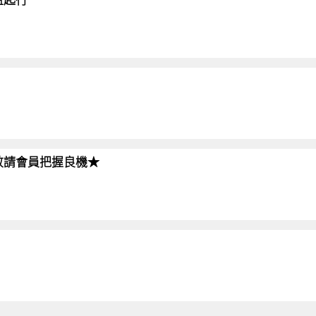
!!敬請會員把握良機★