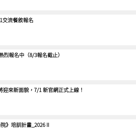
/31交流餐敘報名
賽 熱烈報名中（8/3報名截止）
網將迎來新面貌，7/1 新官網正式上線！
院》培訓計畫_2026Ⅱ