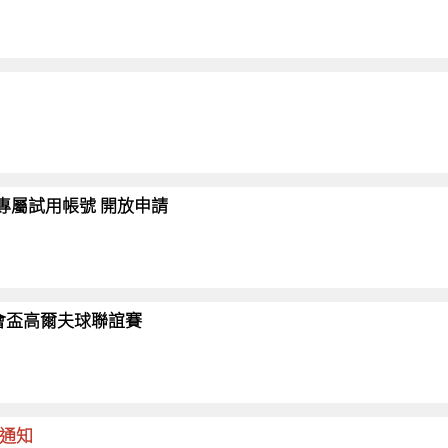
會員專屬試用帳號 開放申請
26協會盃高爾夫球聯誼賽
命通知