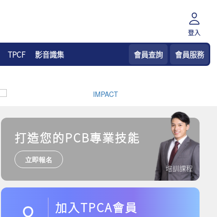
登入
TPCF
影音識集
會員查詢
會員服務
打造您的PCB專業技能
立即報名
培訓課程
加入TPCA會員