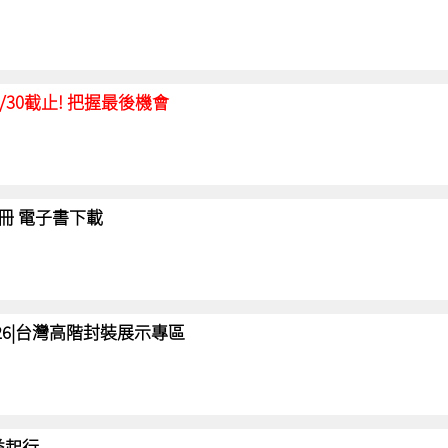
延至6/30截止! 把握最後機會
冊 電子書下載
 2026|台灣高階封裝展示專區
 益起行