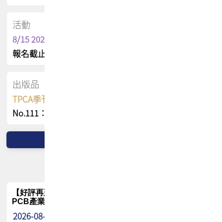
活動
8/15 2026 TPCA健康盃保齡球聯誼賽
報名截止日 : 8/3 活動日期 : 8/15
出版品
TPCA季刊 FREE 線上版
No.111：PCB全球風險布局與韌性
【好評再延長】PCB GPT 全面開放體驗延長到8月!!
PCB產業專屬 AI 知識平台
2026-08-04
最新消息