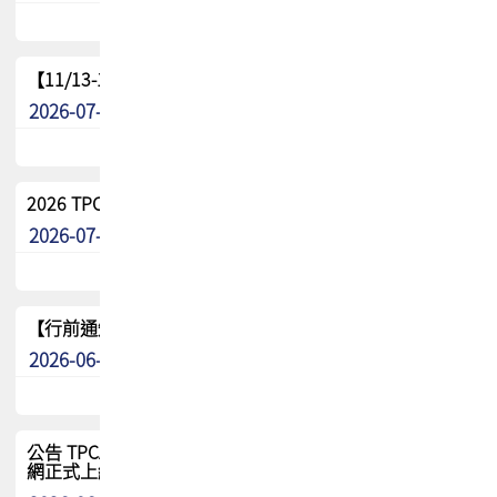
【11/13-15】2026 TPCA 百岳登頂_南橫三星
2026-07-22
最新消息
2026 TPCA中南區會員問卷暨7/31交流餐敘報名
2026-07-08
最新消息
【行前通知】8/15(六) 2026 TPCA健康盃保齡球聯誼賽
2026-06-29
最新消息
公告 TPCA 台灣電路板協會官網將迎來新面貌，7/1 新官
網正式上線！