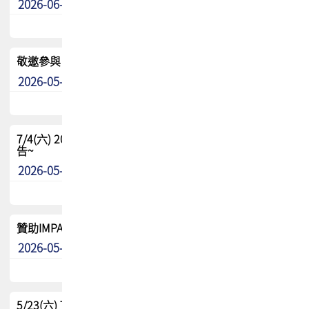
2026-06-24
其他
敬邀參與：TPCA《泰國電路板學院》培訓計畫_2026Ⅱ
2026-05-25
其他
7/4(六) 2026TPCA健康盃羽球聯誼賽 ~成績/中獎名單 公
告~
2026-05-15
最新消息
贊助IMPACT-IAAC 2026 強化品牌影響力與國際曝光機會
2026-05-09
最新消息
5/23(六) TPCA 2026 大陆高尔夫球联谊赛-苏州中兴