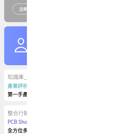
立即報名
培訓課程
加入TPCA會員
了解權益
會員專區
知識庫_會員專屬
產業評析報告
第一手產業資訊
整合行銷
PCB Shop 採購指南
全方位多元曝光方案