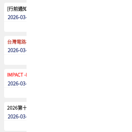
[行前通知]5/8(五) TPCA 2026協會盃高爾夫球聯誼賽
2026-03-20
其他
台灣電路板協會 新任秘書長任命通知
2026-03-13
最新消息
IMPACT -IAAC 2026 徵稿展延至6/30截止! 把握最後機會
2026-03-11
最新消息
2026第十二屆第二次會員大會手冊 電子書下載
2026-03-09
其他