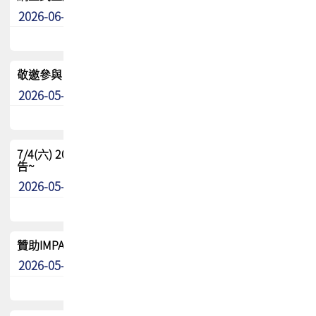
2026-06-24
其他
敬邀參與：TPCA《泰國電路板學院》培訓計畫_2026Ⅱ
2026-05-25
其他
7/4(六) 2026TPCA健康盃羽球聯誼賽 ~成績/中獎名單 公
告~
2026-05-15
最新消息
贊助IMPACT-IAAC 2026 強化品牌影響力與國際曝光機會
2026-05-09
最新消息