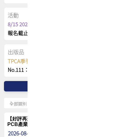
活動
8/15 2026 TPCA健康盃保齡球聯誼賽
報名截止日 : 8/3 活動日期 : 8/15
出版品
TPCA季刊 FREE 線上版
No.111：PCB全球風險布局與韌性
【好評再延長】PCB GPT 全面開放體驗延長到8月!!
PCB產業專屬 AI 知識平台
2026-08-04
最新消息