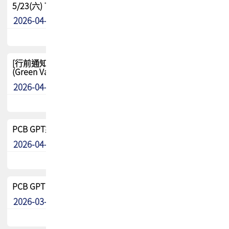
5/23(六) TPCA 2026 大陆高尔夫球联谊赛-苏州中兴
2026-04-29
其他
[行前通知-分組] 4/26(日) TPCA泰國高爾夫球聯誼賽
(Green Valley Country Club)
2026-04-23
其他
PCB GPT來了!! 試營運說明!!
2026-04-20
最新消息
PCB GPT 試營運活動!! 台灣會員專屬試用帳號 開放申請
2026-03-25
最新消息