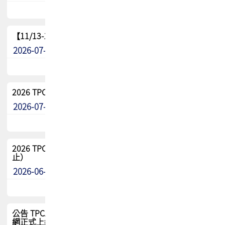
【11/13-15】2026 TPCA 百岳登頂_南橫三星
2026-07-22
最新消息
2026 TPCA中南區會員問卷暨7/31交流餐敘報名
2026-07-08
最新消息
2026 TPCA健康盃保齡球聯誼賽 熱烈報名中（8/3報名截
止）
2026-06-29
最新消息
公告 TPCA 台灣電路板協會官網將迎來新面貌，7/1 新官
網正式上線！