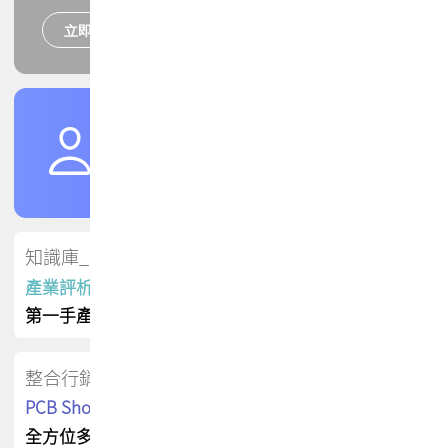
立即報名
培訓課程
加入TPCA會員
了解權益
會員專區
知識庫_會員專屬
產業評析報告
第一手產業資訊
整合行銷
PCB Shop 採購指南
全方位多元曝光方案