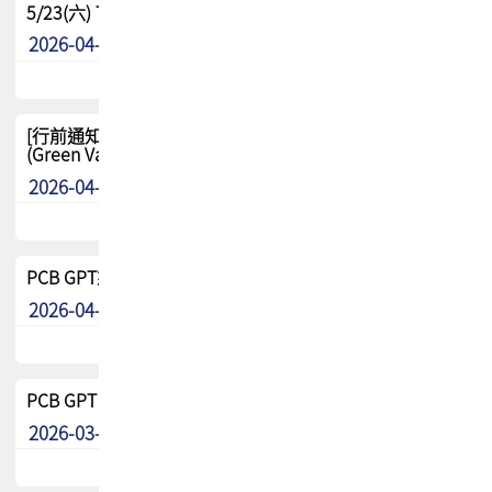
5/23(六) TPCA 2026 大陆高尔夫球联谊赛-苏州中兴
2026-04-29
其他
[行前通知-分組] 4/26(日) TPCA泰國高爾夫球聯誼賽
(Green Valley Country Club)
2026-04-23
其他
PCB GPT來了!! 試營運說明!!
2026-04-20
最新消息
PCB GPT 試營運活動!! 台灣會員專屬試用帳號 開放申請
2026-03-25
最新消息