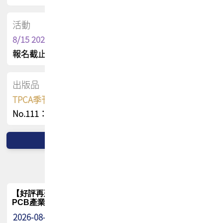
活動
8/15 2026 TPCA健康盃保齡球聯誼賽
報名截止日 : 8/3 活動日期 : 8/15
出版品
TPCA季刊 FREE 線上版
No.111：PCB全球風險布局與韌性
【好評再延長】PCB GPT 全面開放體驗延長到8月!!
PCB產業專屬 AI 知識平台
2026-08-04
最新消息