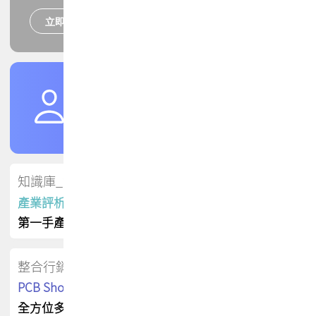
立即報名
培訓課程
加入TPCA會員
了解權益
會員專區
知識庫_會員專屬
產業評析報告
第一手產業資訊
整合行銷
PCB Shop 採購指南
全方位多元曝光方案