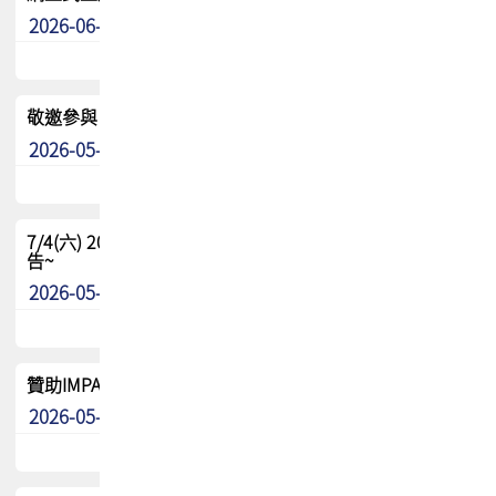
2026-06-24
其他
敬邀參與：TPCA《泰國電路板學院》培訓計畫_2026Ⅱ
2026-05-25
其他
7/4(六) 2026TPCA健康盃羽球聯誼賽 ~成績/中獎名單 公
告~
2026-05-15
最新消息
贊助IMPACT-IAAC 2026 強化品牌影響力與國際曝光機會
2026-05-09
最新消息