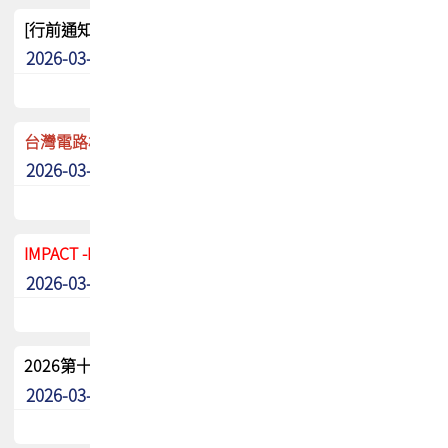
[行前通知]5/8(五) TPCA 2026協會盃高爾夫球聯誼賽
2026-03-20
其他
台灣電路板協會 新任秘書長任命通知
2026-03-13
最新消息
IMPACT -IAAC 2026 徵稿展延至6/30截止! 把握最後機會
2026-03-11
最新消息
2026第十二屆第二次會員大會手冊 電子書下載
2026-03-09
其他