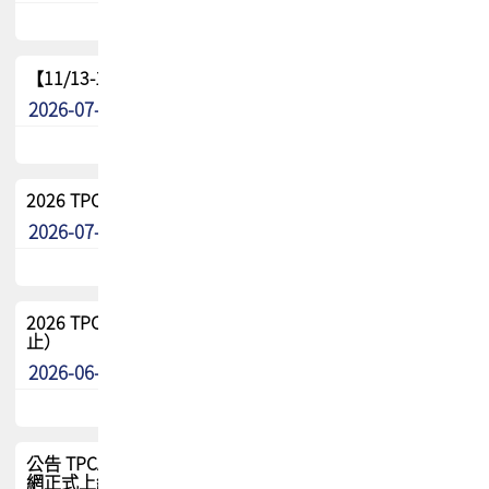
【11/13-15】2026 TPCA 百岳登頂_南橫三星
2026-07-22
最新消息
2026 TPCA中南區會員問卷暨7/31交流餐敘報名
2026-07-08
最新消息
2026 TPCA健康盃保齡球聯誼賽 熱烈報名中（8/3報名截
止）
2026-06-29
最新消息
公告 TPCA 台灣電路板協會官網將迎來新面貌，7/1 新官
網正式上線！