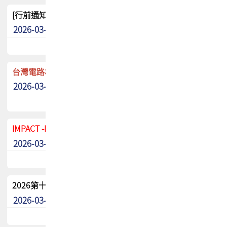
[行前通知]5/8(五) TPCA 2026協會盃高爾夫球聯誼賽
2026-03-20
其他
台灣電路板協會 新任秘書長任命通知
2026-03-13
最新消息
IMPACT -IAAC 2026 徵稿展延至6/30截止! 把握最後機會
2026-03-11
最新消息
2026第十二屆第二次會員大會手冊 電子書下載
2026-03-09
其他