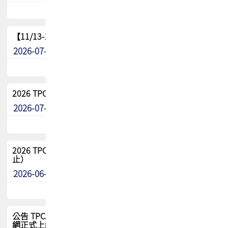
【11/13-15】2026 TPCA 百岳登頂_南橫三星
2026-07-22
最新消息
2026 TPCA中南區會員問卷暨7/31交流餐敘報名
2026-07-08
最新消息
2026 TPCA健康盃保齡球聯誼賽 熱烈報名中（8/3報名截
止）
2026-06-29
最新消息
公告 TPCA 台灣電路板協會官網將迎來新面貌，7/1 新官
網正式上線！