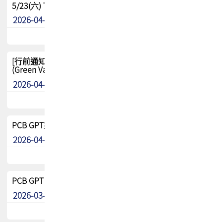
5/23(六) TPCA 2026 大陆高尔夫球联谊赛-苏州中兴
2026-04-29
其他
[行前通知-分組] 4/26(日) TPCA泰國高爾夫球聯誼賽
(Green Valley Country Club)
2026-04-23
其他
PCB GPT來了!! 試營運說明!!
2026-04-20
最新消息
PCB GPT 試營運活動!! 台灣會員專屬試用帳號 開放申請
2026-03-25
最新消息