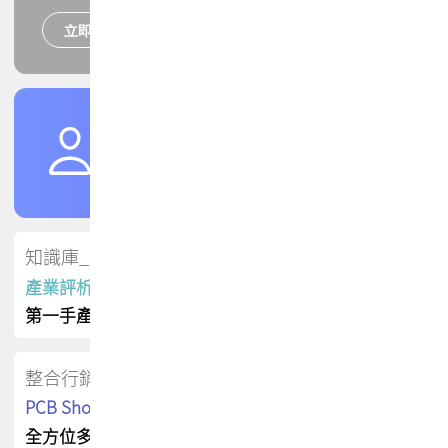
立即報名
培訓課程
加入TPCA會員
了解權益
會員專區
知識庫_會員專屬
產業評析報告
第一手產業資訊
整合行銷
PCB Shop 採購指南
全方位多元曝光方案