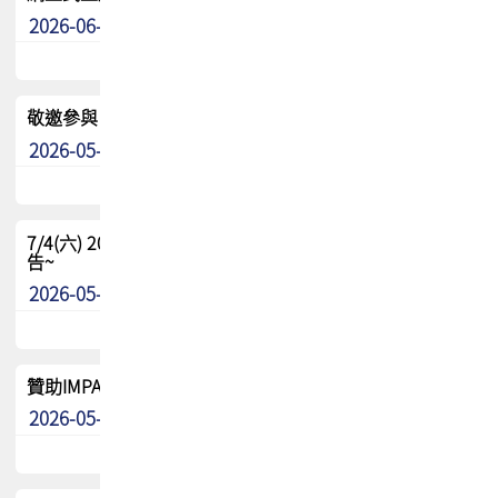
2026-06-24
其他
敬邀參與：TPCA《泰國電路板學院》培訓計畫_2026Ⅱ
2026-05-25
其他
7/4(六) 2026TPCA健康盃羽球聯誼賽 ~成績/中獎名單 公
告~
2026-05-15
最新消息
贊助IMPACT-IAAC 2026 強化品牌影響力與國際曝光機會
2026-05-09
最新消息