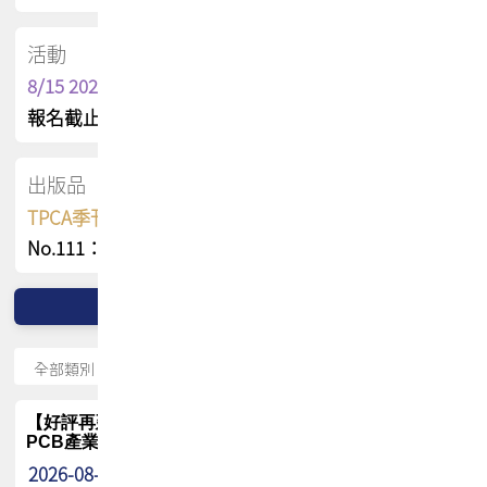
活動
8/15 2026 TPCA健康盃保齡球聯誼賽
報名截止日 : 8/3 活動日期 : 8/15
出版品
TPCA季刊 FREE 線上版
No.111：PCB全球風險布局與韌性
【好評再延長】PCB GPT 全面開放體驗延長到8月!!
PCB產業專屬 AI 知識平台
2026-08-04
最新消息