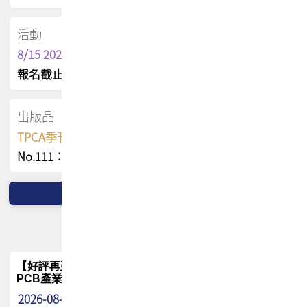
活動
8/15 2026 TPCA健康盃保齡球聯誼賽
報名截止日 : 8/3 活動日期 : 8/15
出版品
TPCA季刊 FREE 線上版
No.111：PCB全球風險布局與韌性
【好評再延長】PCB GPT 全面開放體驗延長到8月!!
PCB產業專屬 AI 知識平台
2026-08-04
最新消息