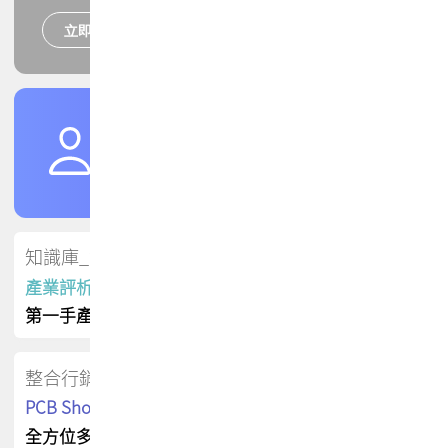
立即報名
培訓課程
加入TPCA會員
了解權益
會員專區
知識庫_會員專屬
產業評析報告
第一手產業資訊
整合行銷
PCB Shop 採購指南
全方位多元曝光方案