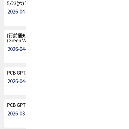
5/23(六) TPCA 2026 大陆高尔夫球联谊赛-苏州中兴
2026-04-29
其他
[行前通知-分組] 4/26(日) TPCA泰國高爾夫球聯誼賽
(Green Valley Country Club)
2026-04-23
其他
PCB GPT來了!! 試營運說明!!
2026-04-20
最新消息
PCB GPT 試營運活動!! 台灣會員專屬試用帳號 開放申請
2026-03-25
最新消息