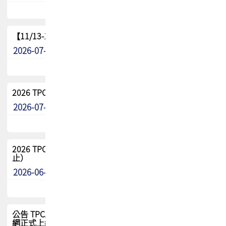
【11/13-15】2026 TPCA 百岳登頂_南橫三星
2026-07-22
最新消息
2026 TPCA中南區會員問卷暨7/31交流餐敘報名
2026-07-08
最新消息
2026 TPCA健康盃保齡球聯誼賽 熱烈報名中（8/3報名截
止）
2026-06-29
最新消息
公告 TPCA 台灣電路板協會官網將迎來新面貌，7/1 新官
網正式上線！