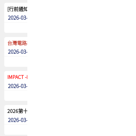
[行前通知]5/8(五) TPCA 2026協會盃高爾夫球聯誼賽
2026-03-20
其他
台灣電路板協會 新任秘書長任命通知
2026-03-13
最新消息
IMPACT -IAAC 2026 徵稿展延至6/30截止! 把握最後機會
2026-03-11
最新消息
2026第十二屆第二次會員大會手冊 電子書下載
2026-03-09
其他