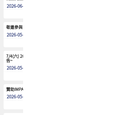
2026-06-24
其他
敬邀參與：TPCA《泰國電路板學院》培訓計畫_2026Ⅱ
2026-05-25
其他
7/4(六) 2026TPCA健康盃羽球聯誼賽 ~成績/中獎名單 公
告~
2026-05-15
最新消息
贊助IMPACT-IAAC 2026 強化品牌影響力與國際曝光機會
2026-05-09
最新消息