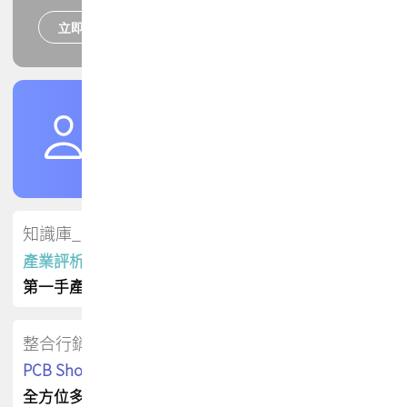
立即報名
培訓課程
加入TPCA會員
了解權益
會員專區
知識庫_會員專屬
產業評析報告
第一手產業資訊
整合行銷
PCB Shop 採購指南
全方位多元曝光方案