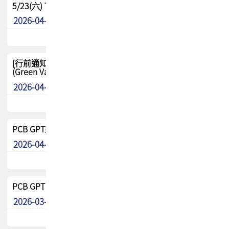
5/23(六) TPCA 2026 大陆高尔夫球联谊赛-苏州中兴
2026-04-29
其他
[行前通知-分組] 4/26(日) TPCA泰國高爾夫球聯誼賽
(Green Valley Country Club)
2026-04-23
其他
PCB GPT來了!! 試營運說明!!
2026-04-20
最新消息
PCB GPT 試營運活動!! 台灣會員專屬試用帳號 開放申請
2026-03-25
最新消息