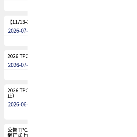
【11/13-15】2026 TPCA 百岳登頂_南橫三星
2026-07-22
最新消息
2026 TPCA中南區會員問卷暨7/31交流餐敘報名
2026-07-08
最新消息
2026 TPCA健康盃保齡球聯誼賽 熱烈報名中（8/3報名截
止）
2026-06-29
最新消息
公告 TPCA 台灣電路板協會官網將迎來新面貌，7/1 新官
網正式上線！