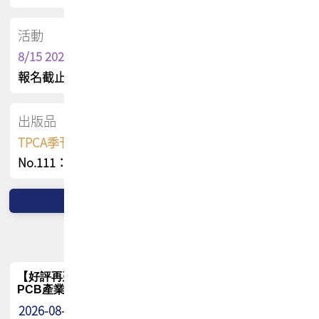
活動
8/15 2026 TPCA健康盃保齡球聯誼賽
報名截止日 : 8/3 活動日期 : 8/15
出版品
TPCA季刊 FREE 線上版
No.111：PCB全球風險布局與韌性
【好評再延長】PCB GPT 全面開放體驗延長到8月!!
PCB產業專屬 AI 知識平台
2026-08-04
最新消息