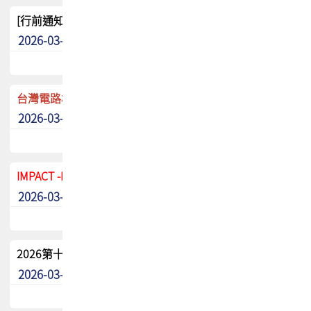
[行前通知]5/8(五) TPCA 2026協會盃高爾夫球聯誼賽
2026-03-20
其他
台灣電路板協會 新任秘書長任命通知
2026-03-13
最新消息
IMPACT -IAAC 2026 徵稿展延至6/30截止! 把握最後機會
2026-03-11
最新消息
2026第十二屆第二次會員大會手冊 電子書下載
2026-03-09
其他