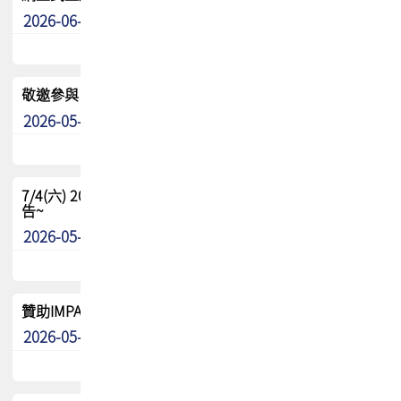
2026-06-24
其他
敬邀參與：TPCA《泰國電路板學院》培訓計畫_2026Ⅱ
2026-05-25
其他
7/4(六) 2026TPCA健康盃羽球聯誼賽 ~成績/中獎名單 公
告~
2026-05-15
最新消息
贊助IMPACT-IAAC 2026 強化品牌影響力與國際曝光機會
2026-05-09
最新消息