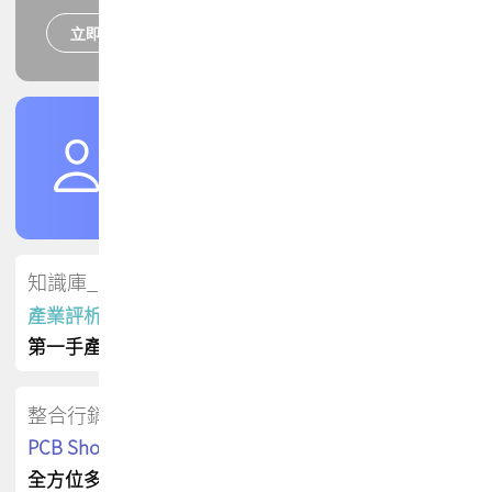
立即報名
培訓課程
加入TPCA會員
了解權益
會員專區
知識庫_會員專屬
產業評析報告
第一手產業資訊
整合行銷
PCB Shop 採購指南
全方位多元曝光方案