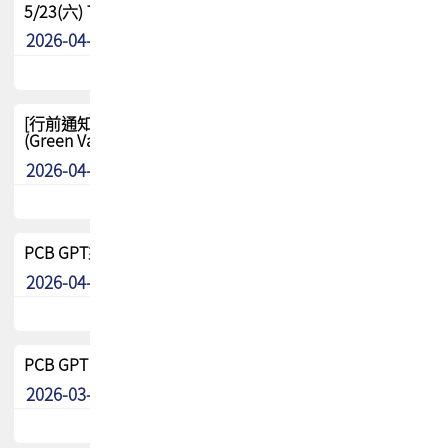
5/23(六) TPCA 2026 大陆高尔夫球联谊赛-苏州中兴
2026-04-29
其他
[行前通知-分組] 4/26(日) TPCA泰國高爾夫球聯誼賽
(Green Valley Country Club)
2026-04-23
其他
PCB GPT來了!! 試營運說明!!
2026-04-20
最新消息
PCB GPT 試營運活動!! 台灣會員專屬試用帳號 開放申請
2026-03-25
最新消息