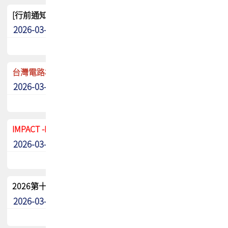
[行前通知]5/8(五) TPCA 2026協會盃高爾夫球聯誼賽
2026-03-20
其他
台灣電路板協會 新任秘書長任命通知
2026-03-13
最新消息
IMPACT -IAAC 2026 徵稿展延至6/30截止! 把握最後機會
2026-03-11
最新消息
2026第十二屆第二次會員大會手冊 電子書下載
2026-03-09
其他