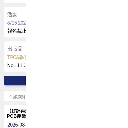
活動
8/15 2026 TPCA健康盃保齡球聯誼賽
報名截止日 : 8/3 活動日期 : 8/15
出版品
TPCA季刊 FREE 線上版
No.111：PCB全球風險布局與韌性
【好評再延長】PCB GPT 全面開放體驗延長到8月!!
PCB產業專屬 AI 知識平台
2026-08-04
最新消息