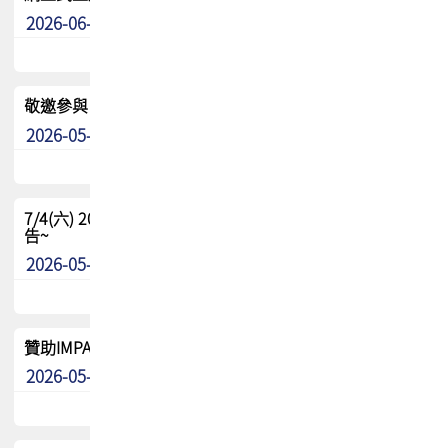
2026-06-24
其他
敬邀參與：TPCA《泰國電路板學院》培訓計畫_2026Ⅱ
2026-05-25
其他
7/4(六) 2026TPCA健康盃羽球聯誼賽 ~成績/中獎名單 公
告~
2026-05-15
最新消息
贊助IMPACT-IAAC 2026 強化品牌影響力與國際曝光機會
2026-05-09
最新消息