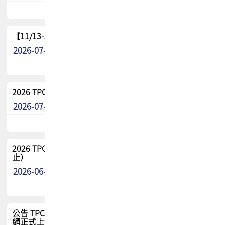
【11/13-15】2026 TPCA 百岳登頂_南橫三星
2026-07-22
最新消息
2026 TPCA中南區會員問卷暨7/31交流餐敘報名
2026-07-08
最新消息
2026 TPCA健康盃保齡球聯誼賽 熱烈報名中（8/3報名截
止）
2026-06-29
最新消息
公告 TPCA 台灣電路板協會官網將迎來新面貌，7/1 新官
網正式上線！