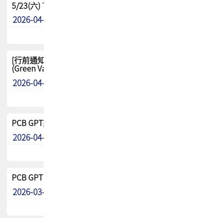
5/23(六) TPCA 2026 大陆高尔夫球联谊赛-苏州中兴
2026-04-29
其他
[行前通知-分組] 4/26(日) TPCA泰國高爾夫球聯誼賽
(Green Valley Country Club)
2026-04-23
其他
PCB GPT來了!! 試營運說明!!
2026-04-20
最新消息
PCB GPT 試營運活動!! 台灣會員專屬試用帳號 開放申請
2026-03-25
最新消息