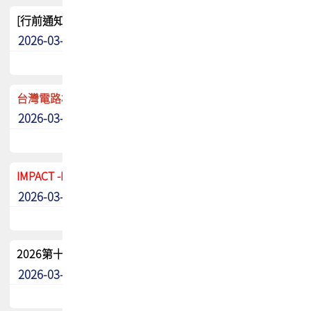
[行前通知]5/8(五) TPCA 2026協會盃高爾夫球聯誼賽
2026-03-20
其他
台灣電路板協會 新任秘書長任命通知
2026-03-13
最新消息
IMPACT -IAAC 2026 徵稿展延至6/30截止! 把握最後機會
2026-03-11
最新消息
2026第十二屆第二次會員大會手冊 電子書下載
2026-03-09
其他