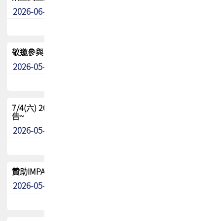
2026-06-24
其他
敬邀參與：TPCA《泰國電路板學院》培訓計畫_2026Ⅱ
2026-05-25
其他
7/4(六) 2026TPCA健康盃羽球聯誼賽 ~成績/中獎名單 公
告~
2026-05-15
最新消息
贊助IMPACT-IAAC 2026 強化品牌影響力與國際曝光機會
2026-05-09
最新消息