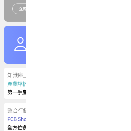
立即報名
培訓課程
加入TPCA會員
了解權益
會員專區
知識庫_會員專屬
產業評析報告
第一手產業資訊
整合行銷
PCB Shop 採購指南
全方位多元曝光方案