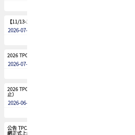
【11/13-15】2026 TPCA 百岳登頂_南橫三星
2026-07-22
最新消息
2026 TPCA中南區會員問卷暨7/31交流餐敘報名
2026-07-08
最新消息
2026 TPCA健康盃保齡球聯誼賽 熱烈報名中（8/3報名截
止）
2026-06-29
最新消息
公告 TPCA 台灣電路板協會官網將迎來新面貌，7/1 新官
網正式上線！