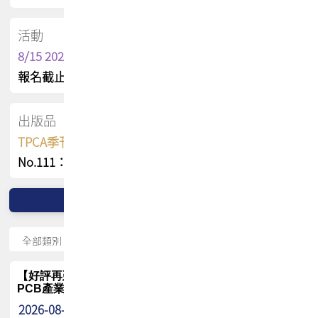
活動
8/15 2026 TPCA健康盃保齡球聯誼賽
報名截止日 : 8/3 活動日期 : 8/15
出版品
TPCA季刊 FREE 線上版
No.111：PCB全球風險布局與韌性
【好評再延長】PCB GPT 全面開放體驗延長到8月!!
PCB產業專屬 AI 知識平台
2026-08-04
最新消息