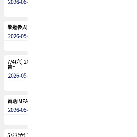
2026-06-24
其他
敬邀參與：TPCA《泰國電路板學院》培訓計畫_2026Ⅱ
2026-05-25
其他
7/4(六) 2026TPCA健康盃羽球聯誼賽 ~成績/中獎名單 公
告~
2026-05-15
最新消息
贊助IMPACT-IAAC 2026 強化品牌影響力與國際曝光機會
2026-05-09
最新消息
5/23(六) TPCA 2026 大陆高尔夫球联谊赛-苏州中兴