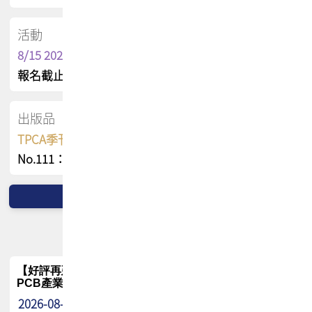
活動
8/15 2026 TPCA健康盃保齡球聯誼賽
報名截止日 : 8/3 活動日期 : 8/15
出版品
TPCA季刊 FREE 線上版
No.111：PCB全球風險布局與韌性
【好評再延長】PCB GPT 全面開放體驗延長到8月!!
PCB產業專屬 AI 知識平台
2026-08-04
最新消息