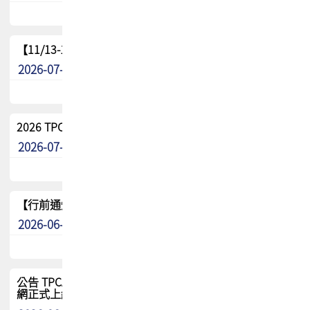
【11/13-15】2026 TPCA 百岳登頂_南橫三星
2026-07-22
最新消息
2026 TPCA中南區會員問卷暨7/31交流餐敘報名
2026-07-08
最新消息
【行前通知】8/15(六) 2026 TPCA健康盃保齡球聯誼賽
2026-06-29
最新消息
公告 TPCA 台灣電路板協會官網將迎來新面貌，7/1 新官
網正式上線！