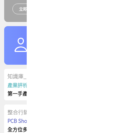
立即報名
培訓課程
加入TPCA會員
了解權益
會員專區
知識庫_會員專屬
產業評析報告
第一手產業資訊
整合行銷
PCB Shop 採購指南
全方位多元曝光方案