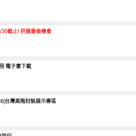
延至6/30截止! 把握最後機會
冊 電子書下載
 2026|台灣高階封裝展示專區
 益起行