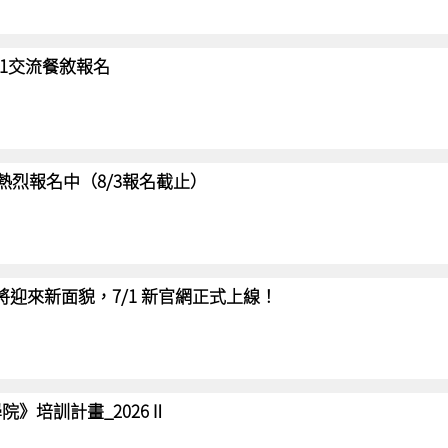
/31交流餐敘報名
賽 熱烈報名中（8/3報名截止）
網將迎來新面貌，7/1 新官網正式上線！
院》培訓計畫_2026Ⅱ