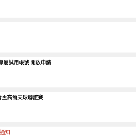
會員專屬試用帳號 開放申請
26協會盃高爾夫球聯誼賽
命通知