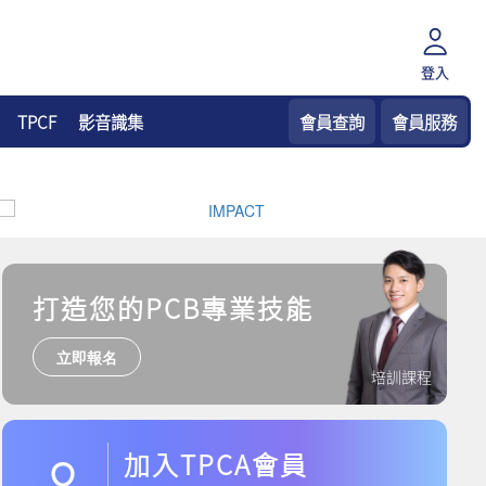
登入
TPCF
影音識集
會員查詢
會員服務
打造您的PCB專業技能
立即報名
培訓課程
加入TPCA會員