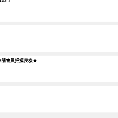
!!敬請會員把握良機★