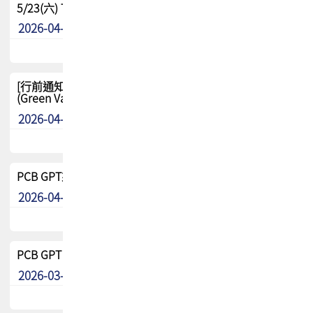
5/23(六) TPCA 2026 大陆高尔夫球联谊赛-苏州中兴
2026-04-29
其他
[行前通知-分組] 4/26(日) TPCA泰國高爾夫球聯誼賽
(Green Valley Country Club)
2026-04-23
其他
PCB GPT來了!! 試營運說明!!
2026-04-20
最新消息
PCB GPT 試營運活動!! 台灣會員專屬試用帳號 開放申請
2026-03-25
最新消息