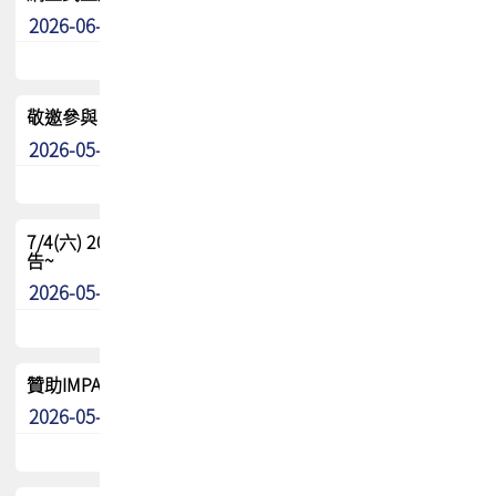
2026-06-24
其他
敬邀參與：TPCA《泰國電路板學院》培訓計畫_2026Ⅱ
2026-05-25
其他
7/4(六) 2026TPCA健康盃羽球聯誼賽 ~成績/中獎名單 公
告~
2026-05-15
最新消息
贊助IMPACT-IAAC 2026 強化品牌影響力與國際曝光機會
2026-05-09
最新消息