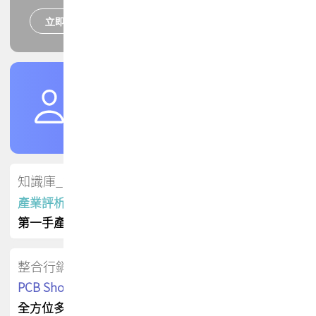
立即報名
培訓課程
加入TPCA會員
了解權益
會員專區
知識庫_會員專屬
產業評析報告
第一手產業資訊
整合行銷
PCB Shop 採購指南
全方位多元曝光方案