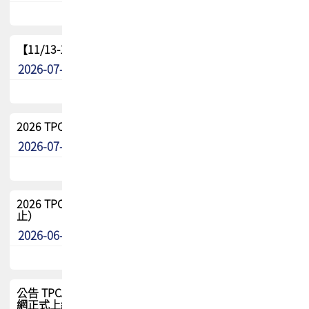
【11/13-15】2026 TPCA 百岳登頂_南橫三星
2026-07-22
最新消息
2026 TPCA中南區會員問卷暨7/31交流餐敘報名
2026-07-08
最新消息
2026 TPCA健康盃保齡球聯誼賽 熱烈報名中（8/3報名截
止）
2026-06-29
最新消息
公告 TPCA 台灣電路板協會官網將迎來新面貌，7/1 新官
網正式上線！