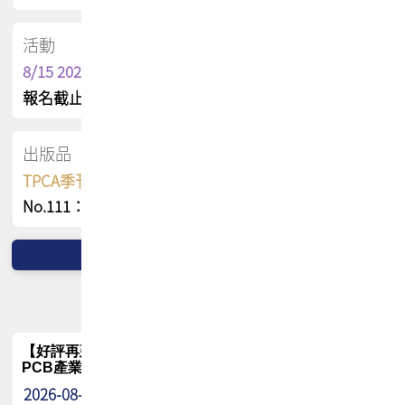
活動
8/15 2026 TPCA健康盃保齡球聯誼賽
報名截止日 : 8/3 活動日期 : 8/15
出版品
TPCA季刊 FREE 線上版
No.111：PCB全球風險布局與韌性
【好評再延長】PCB GPT 全面開放體驗延長到8月!!
PCB產業專屬 AI 知識平台
2026-08-04
最新消息