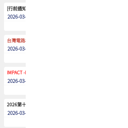
[行前通知]5/8(五) TPCA 2026協會盃高爾夫球聯誼賽
2026-03-20
其他
台灣電路板協會 新任秘書長任命通知
2026-03-13
最新消息
IMPACT -IAAC 2026 徵稿展延至6/30截止! 把握最後機會
2026-03-11
最新消息
2026第十二屆第二次會員大會手冊 電子書下載
2026-03-09
其他