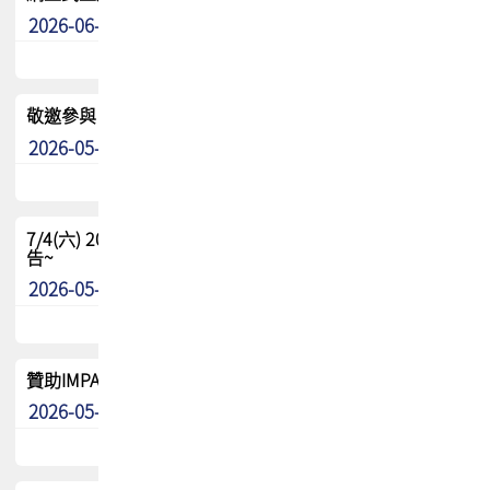
2026-06-24
其他
敬邀參與：TPCA《泰國電路板學院》培訓計畫_2026Ⅱ
2026-05-25
其他
7/4(六) 2026TPCA健康盃羽球聯誼賽 ~成績/中獎名單 公
告~
2026-05-15
最新消息
贊助IMPACT-IAAC 2026 強化品牌影響力與國際曝光機會
2026-05-09
最新消息