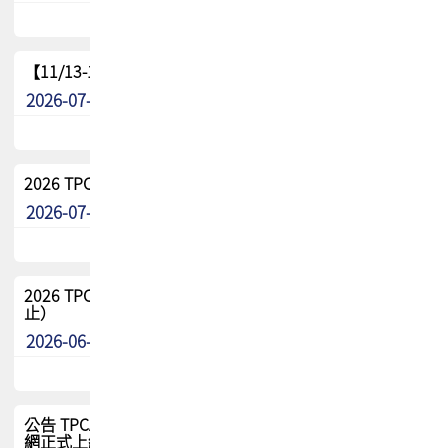
【11/13-15】2026 TPCA 百岳登頂_南橫三星
2026-07-22
最新消息
2026 TPCA中南區會員問卷暨7/31交流餐敘報名
2026-07-08
最新消息
2026 TPCA健康盃保齡球聯誼賽 熱烈報名中（8/3報名截
止）
2026-06-29
最新消息
公告 TPCA 台灣電路板協會官網將迎來新面貌，7/1 新官
網正式上線！