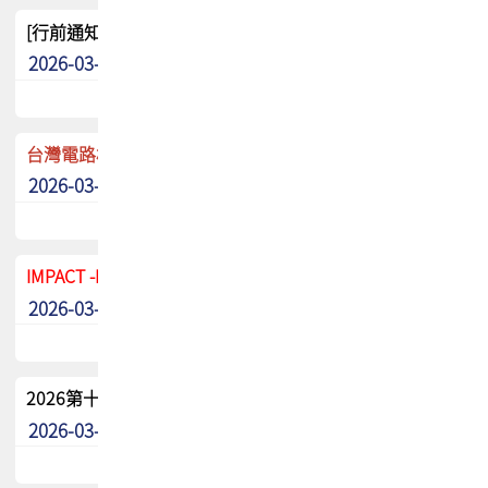
[行前通知]5/8(五) TPCA 2026協會盃高爾夫球聯誼賽
2026-03-20
其他
台灣電路板協會 新任秘書長任命通知
2026-03-13
最新消息
IMPACT -IAAC 2026 徵稿展延至6/30截止! 把握最後機會
2026-03-11
最新消息
2026第十二屆第二次會員大會手冊 電子書下載
2026-03-09
其他