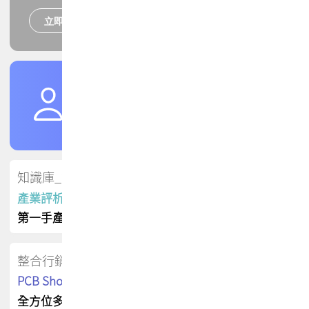
立即報名
培訓課程
加入TPCA會員
了解權益
會員專區
知識庫_會員專屬
產業評析報告
第一手產業資訊
整合行銷
PCB Shop 採購指南
全方位多元曝光方案