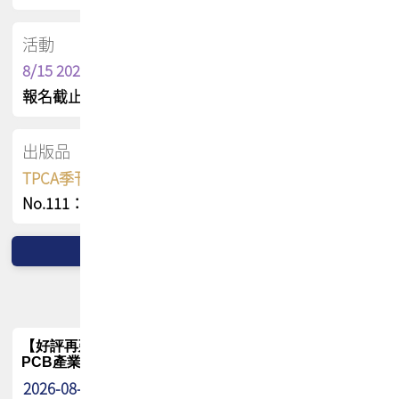
活動
8/15 2026 TPCA健康盃保齡球聯誼賽
報名截止日 : 8/3 活動日期 : 8/15
出版品
TPCA季刊 FREE 線上版
No.111：PCB全球風險布局與韌性
【好評再延長】PCB GPT 全面開放體驗延長到8月!!
PCB產業專屬 AI 知識平台
2026-08-04
最新消息