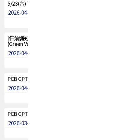
5/23(六) TPCA 2026 大陆高尔夫球联谊赛-苏州中兴
2026-04-29
其他
[行前通知-分組] 4/26(日) TPCA泰國高爾夫球聯誼賽
(Green Valley Country Club)
2026-04-23
其他
PCB GPT來了!! 試營運說明!!
2026-04-20
最新消息
PCB GPT 試營運活動!! 台灣會員專屬試用帳號 開放申請
2026-03-25
最新消息