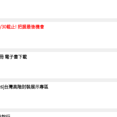
延至6/30截止! 把握最後機會
冊 電子書下載
 2026|台灣高階封裝展示專區
 益起行