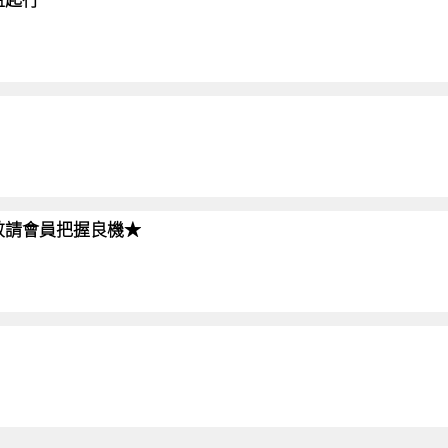
!!敬請會員把握良機★