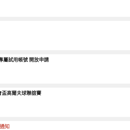
會員專屬試用帳號 開放申請
26協會盃高爾夫球聯誼賽
命通知