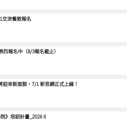
/31交流餐敘報名
賽 熱烈報名中（8/3報名截止）
網將迎來新面貌，7/1 新官網正式上線！
院》培訓計畫_2026Ⅱ