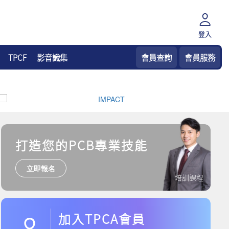
登入
TPCF
影音識集
會員查詢
會員服務
打造您的PCB專業技能
立即報名
培訓課程
加入TPCA會員