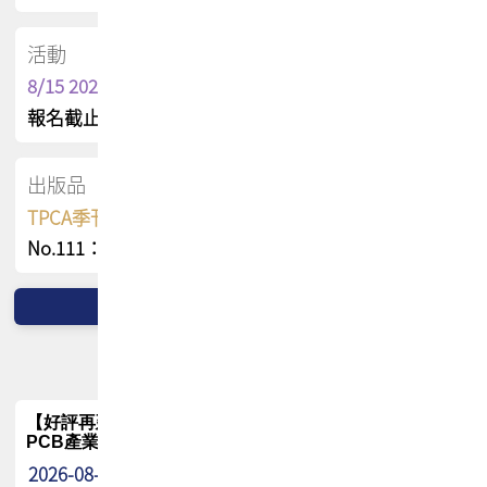
活動
8/15 2026 TPCA健康盃保齡球聯誼賽
報名截止日 : 8/3 活動日期 : 8/15
出版品
TPCA季刊 FREE 線上版
No.111：PCB全球風險布局與韌性
【好評再延長】PCB GPT 全面開放體驗延長到8月!!
PCB產業專屬 AI 知識平台
2026-08-04
最新消息