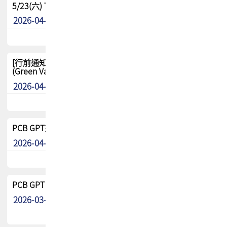
5/23(六) TPCA 2026 大陆高尔夫球联谊赛-苏州中兴
2026-04-29
其他
[行前通知-分組] 4/26(日) TPCA泰國高爾夫球聯誼賽
(Green Valley Country Club)
2026-04-23
其他
PCB GPT來了!! 試營運說明!!
2026-04-20
最新消息
PCB GPT 試營運活動!! 台灣會員專屬試用帳號 開放申請
2026-03-25
最新消息