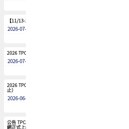
【11/13-15】2026 TPCA 百岳登頂_南橫三星
2026-07-22
最新消息
2026 TPCA中南區會員問卷暨7/31交流餐敘報名
2026-07-08
最新消息
2026 TPCA健康盃保齡球聯誼賽 熱烈報名中（8/3報名截
止）
2026-06-29
最新消息
公告 TPCA 台灣電路板協會官網將迎來新面貌，7/1 新官
網正式上線！