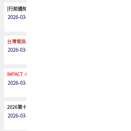
[行前通知]5/8(五) TPCA 2026協會盃高爾夫球聯誼賽
2026-03-20
其他
台灣電路板協會 新任秘書長任命通知
2026-03-13
最新消息
IMPACT -IAAC 2026 徵稿展延至6/30截止! 把握最後機會
2026-03-11
最新消息
2026第十二屆第二次會員大會手冊 電子書下載
2026-03-09
其他