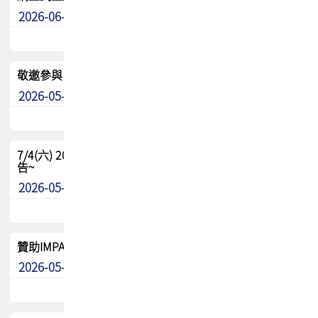
2026-06-24
其他
敬邀參與：TPCA《泰國電路板學院》培訓計畫_2026Ⅱ
2026-05-25
其他
7/4(六) 2026TPCA健康盃羽球聯誼賽 ~成績/中獎名單 公
告~
2026-05-15
最新消息
贊助IMPACT-IAAC 2026 強化品牌影響力與國際曝光機會
2026-05-09
最新消息