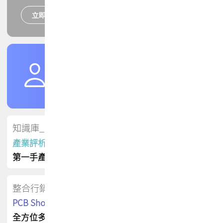
立即報名
培訓課程
加入TPCA會員
了解權益
會員專區
知識庫_會員專屬
產業評析報告
第一手產業資訊
整合行銷
PCB Shop 採購指南
全方位多元曝光方案