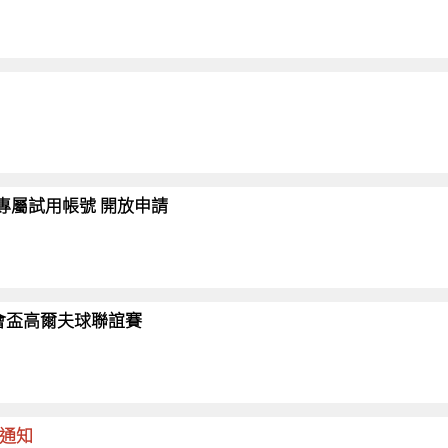
會員專屬試用帳號 開放申請
26協會盃高爾夫球聯誼賽
命通知