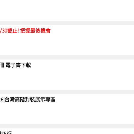
延至6/30截止! 把握最後機會
冊 電子書下載
 2026|台灣高階封裝展示專區
 益起行