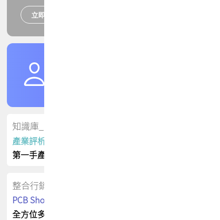
立即報名
培訓課程
加入TPCA會員
了解權益
會員專區
知識庫_會員專屬
產業評析報告
第一手產業資訊
整合行銷
PCB Shop 採購指南
全方位多元曝光方案