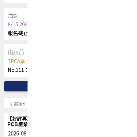
活動
8/15 2026 TPCA健康盃保齡球聯誼賽
報名截止日 : 8/3 活動日期 : 8/15
出版品
TPCA季刊 FREE 線上版
No.111：PCB全球風險布局與韌性
【好評再延長】PCB GPT 全面開放體驗延長到8月!!
PCB產業專屬 AI 知識平台
2026-08-04
最新消息