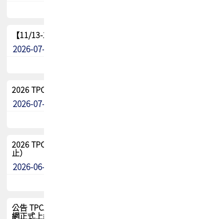
【11/13-15】2026 TPCA 百岳登頂_南橫三星
2026-07-22
最新消息
2026 TPCA中南區會員問卷暨7/31交流餐敘報名
2026-07-08
最新消息
2026 TPCA健康盃保齡球聯誼賽 熱烈報名中（8/3報名截
止）
2026-06-29
最新消息
公告 TPCA 台灣電路板協會官網將迎來新面貌，7/1 新官
網正式上線！