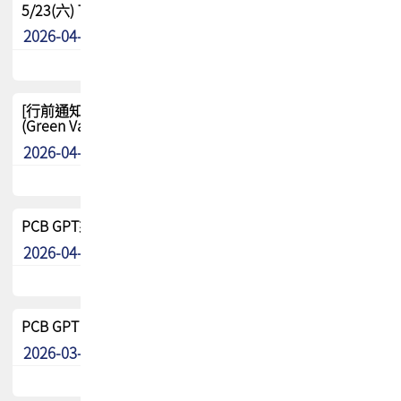
5/23(六) TPCA 2026 大陆高尔夫球联谊赛-苏州中兴
2026-04-29
其他
[行前通知-分組] 4/26(日) TPCA泰國高爾夫球聯誼賽
(Green Valley Country Club)
2026-04-23
其他
PCB GPT來了!! 試營運說明!!
2026-04-20
最新消息
PCB GPT 試營運活動!! 台灣會員專屬試用帳號 開放申請
2026-03-25
最新消息