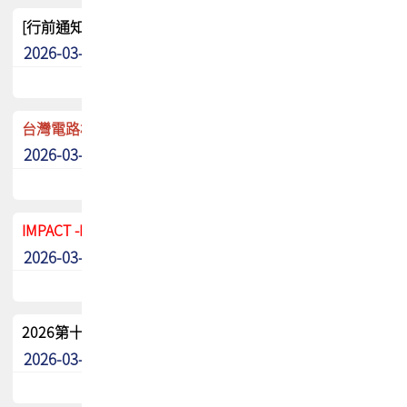
[行前通知]5/8(五) TPCA 2026協會盃高爾夫球聯誼賽
2026-03-20
其他
台灣電路板協會 新任秘書長任命通知
2026-03-13
最新消息
IMPACT -IAAC 2026 徵稿展延至6/30截止! 把握最後機會
2026-03-11
最新消息
2026第十二屆第二次會員大會手冊 電子書下載
2026-03-09
其他