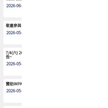
2026-06-24
其他
敬邀參與：TPCA《泰國電路板學院》培訓計畫_2026Ⅱ
2026-05-25
其他
7/4(六) 2026TPCA健康盃羽球聯誼賽 ~成績/中獎名單 公
告~
2026-05-15
最新消息
贊助IMPACT-IAAC 2026 強化品牌影響力與國際曝光機會
2026-05-09
最新消息