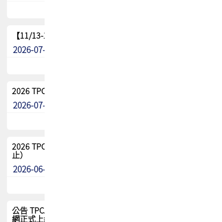
【11/13-15】2026 TPCA 百岳登頂_南橫三星
2026-07-22
最新消息
2026 TPCA中南區會員問卷暨7/31交流餐敘報名
2026-07-08
最新消息
2026 TPCA健康盃保齡球聯誼賽 熱烈報名中（8/3報名截
止）
2026-06-29
最新消息
公告 TPCA 台灣電路板協會官網將迎來新面貌，7/1 新官
網正式上線！