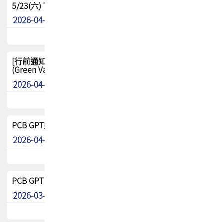
5/23(六) TPCA 2026 大陆高尔夫球联谊赛-苏州中兴
2026-04-29
其他
[行前通知-分組] 4/26(日) TPCA泰國高爾夫球聯誼賽
(Green Valley Country Club)
2026-04-23
其他
PCB GPT來了!! 試營運說明!!
2026-04-20
最新消息
PCB GPT 試營運活動!! 台灣會員專屬試用帳號 開放申請
2026-03-25
最新消息