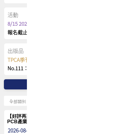
活動
8/15 2026 TPCA健康盃保齡球聯誼賽
報名截止日 : 8/3 活動日期 : 8/15
出版品
TPCA季刊 FREE 線上版
No.111：PCB全球風險布局與韌性
【好評再延長】PCB GPT 全面開放體驗延長到8月!!
PCB產業專屬 AI 知識平台
2026-08-04
最新消息