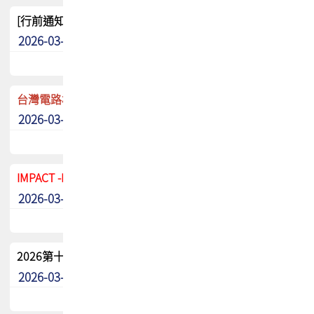
[行前通知]5/8(五) TPCA 2026協會盃高爾夫球聯誼賽
2026-03-20
其他
台灣電路板協會 新任秘書長任命通知
2026-03-13
最新消息
IMPACT -IAAC 2026 徵稿展延至6/30截止! 把握最後機會
2026-03-11
最新消息
2026第十二屆第二次會員大會手冊 電子書下載
2026-03-09
其他