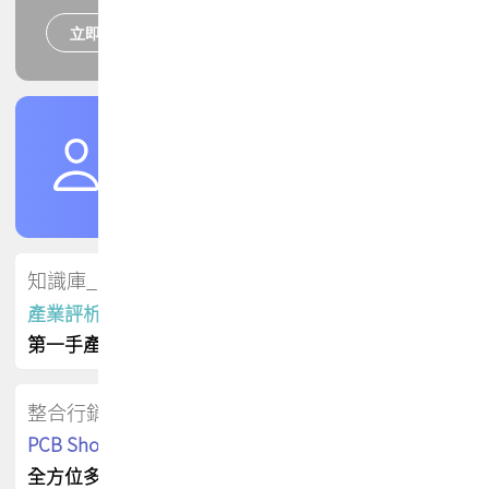
立即報名
培訓課程
加入TPCA會員
了解權益
會員專區
知識庫_會員專屬
產業評析報告
第一手產業資訊
整合行銷
PCB Shop 採購指南
全方位多元曝光方案