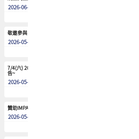
2026-06-24
其他
敬邀參與：TPCA《泰國電路板學院》培訓計畫_2026Ⅱ
2026-05-25
其他
7/4(六) 2026TPCA健康盃羽球聯誼賽 ~成績/中獎名單 公
告~
2026-05-15
最新消息
贊助IMPACT-IAAC 2026 強化品牌影響力與國際曝光機會
2026-05-09
最新消息