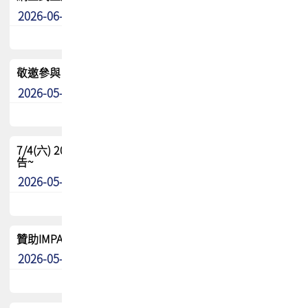
2026-06-24
其他
敬邀參與：TPCA《泰國電路板學院》培訓計畫_2026Ⅱ
2026-05-25
其他
7/4(六) 2026TPCA健康盃羽球聯誼賽 ~成績/中獎名單 公
告~
2026-05-15
最新消息
贊助IMPACT-IAAC 2026 強化品牌影響力與國際曝光機會
2026-05-09
最新消息