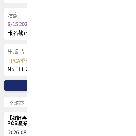
活動
8/15 2026 TPCA健康盃保齡球聯誼賽
報名截止日 : 8/3 活動日期 : 8/15
出版品
TPCA季刊 FREE 線上版
No.111：PCB全球風險布局與韌性
【好評再延長】PCB GPT 全面開放體驗延長到8月!!
PCB產業專屬 AI 知識平台
2026-08-04
最新消息