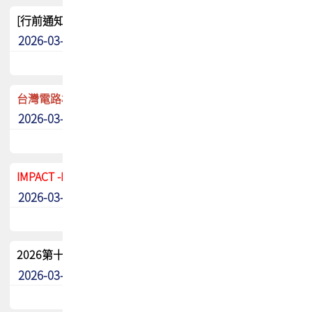
[行前通知]5/8(五) TPCA 2026協會盃高爾夫球聯誼賽
2026-03-20
其他
台灣電路板協會 新任秘書長任命通知
2026-03-13
最新消息
IMPACT -IAAC 2026 徵稿展延至6/30截止! 把握最後機會
2026-03-11
最新消息
2026第十二屆第二次會員大會手冊 電子書下載
2026-03-09
其他