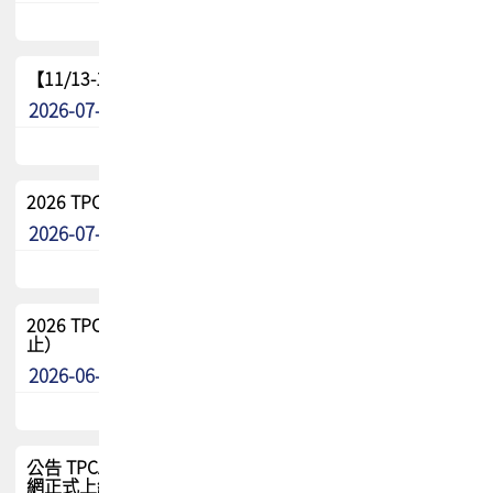
【11/13-15】2026 TPCA 百岳登頂_南橫三星
2026-07-22
最新消息
2026 TPCA中南區會員問卷暨7/31交流餐敘報名
2026-07-08
最新消息
2026 TPCA健康盃保齡球聯誼賽 熱烈報名中（8/3報名截
止）
2026-06-29
最新消息
公告 TPCA 台灣電路板協會官網將迎來新面貌，7/1 新官
網正式上線！