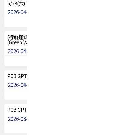
5/23(六) TPCA 2026 大陆高尔夫球联谊赛-苏州中兴
2026-04-29
其他
[行前通知-分組] 4/26(日) TPCA泰國高爾夫球聯誼賽
(Green Valley Country Club)
2026-04-23
其他
PCB GPT來了!! 試營運說明!!
2026-04-20
最新消息
PCB GPT 試營運活動!! 台灣會員專屬試用帳號 開放申請
2026-03-25
最新消息