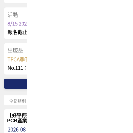
活動
8/15 2026 TPCA健康盃保齡球聯誼賽
報名截止日 : 8/3 活動日期 : 8/15
出版品
TPCA季刊 FREE 線上版
No.111：PCB全球風險布局與韌性
【好評再延長】PCB GPT 全面開放體驗延長到8月!!
PCB產業專屬 AI 知識平台
2026-08-04
最新消息