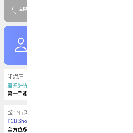
立即報名
培訓課程
加入TPCA會員
了解權益
會員專區
知識庫_會員專屬
產業評析報告
第一手產業資訊
整合行銷
PCB Shop 採購指南
全方位多元曝光方案