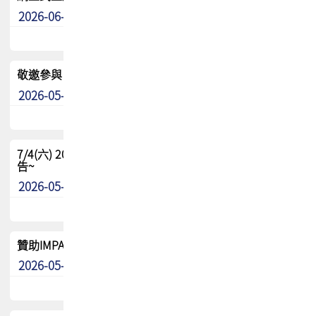
2026-06-24
其他
敬邀參與：TPCA《泰國電路板學院》培訓計畫_2026Ⅱ
2026-05-25
其他
7/4(六) 2026TPCA健康盃羽球聯誼賽 ~成績/中獎名單 公
告~
2026-05-15
最新消息
贊助IMPACT-IAAC 2026 強化品牌影響力與國際曝光機會
2026-05-09
最新消息