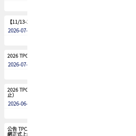
【11/13-15】2026 TPCA 百岳登頂_南橫三星
2026-07-22
最新消息
2026 TPCA中南區會員問卷暨7/31交流餐敘報名
2026-07-08
最新消息
2026 TPCA健康盃保齡球聯誼賽 熱烈報名中（8/3報名截
止）
2026-06-29
最新消息
公告 TPCA 台灣電路板協會官網將迎來新面貌，7/1 新官
網正式上線！