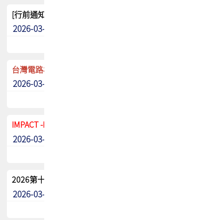
[行前通知]5/8(五) TPCA 2026協會盃高爾夫球聯誼賽
2026-03-20
其他
台灣電路板協會 新任秘書長任命通知
2026-03-13
最新消息
IMPACT -IAAC 2026 徵稿展延至6/30截止! 把握最後機會
2026-03-11
最新消息
2026第十二屆第二次會員大會手冊 電子書下載
2026-03-09
其他