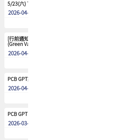
5/23(六) TPCA 2026 大陆高尔夫球联谊赛-苏州中兴
2026-04-29
其他
[行前通知-分組] 4/26(日) TPCA泰國高爾夫球聯誼賽
(Green Valley Country Club)
2026-04-23
其他
PCB GPT來了!! 試營運說明!!
2026-04-20
最新消息
PCB GPT 試營運活動!! 台灣會員專屬試用帳號 開放申請
2026-03-25
最新消息