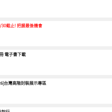
延至6/30截止! 把握最後機會
冊 電子書下載
 2026|台灣高階封裝展示專區
 益起行