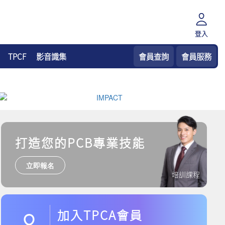
登入
TPCF
影音識集
會員查詢
會員服務
打造您的PCB專業技能
立即報名
培訓課程
加入TPCA會員