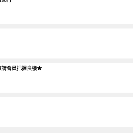
!!敬請會員把握良機★