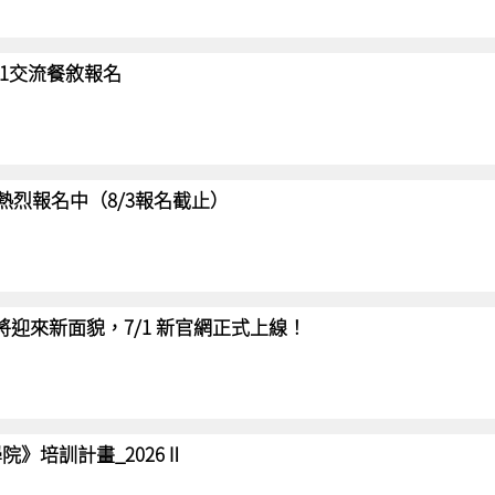
/31交流餐敘報名
賽 熱烈報名中（8/3報名截止）
網將迎來新面貌，7/1 新官網正式上線！
院》培訓計畫_2026Ⅱ