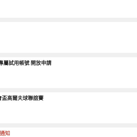
會員專屬試用帳號 開放申請
26協會盃高爾夫球聯誼賽
命通知