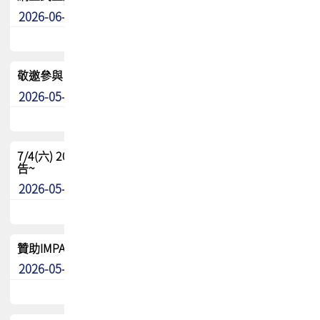
2026-06-24
其他
敬邀參與：TPCA《泰國電路板學院》培訓計畫_2026Ⅱ
2026-05-25
其他
7/4(六) 2026TPCA健康盃羽球聯誼賽 ~成績/中獎名單 公
告~
2026-05-15
最新消息
贊助IMPACT-IAAC 2026 強化品牌影響力與國際曝光機會
2026-05-09
最新消息