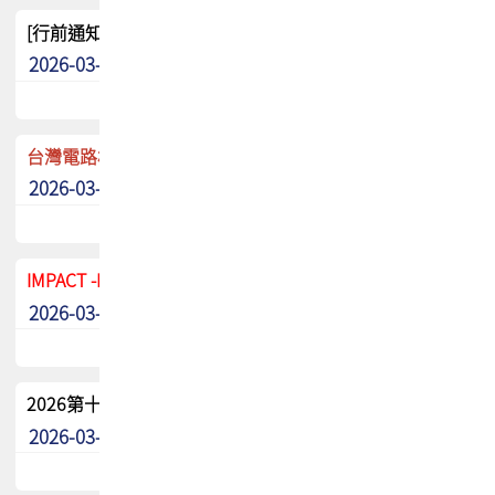
[行前通知]5/8(五) TPCA 2026協會盃高爾夫球聯誼賽
2026-03-20
其他
台灣電路板協會 新任秘書長任命通知
2026-03-13
最新消息
IMPACT -IAAC 2026 徵稿展延至6/30截止! 把握最後機會
2026-03-11
最新消息
2026第十二屆第二次會員大會手冊 電子書下載
2026-03-09
其他