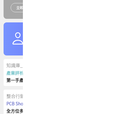
立即報名
培訓課程
加入TPCA會員
了解權益
會員專區
知識庫_會員專屬
產業評析報告
第一手產業資訊
整合行銷
PCB Shop 採購指南
全方位多元曝光方案