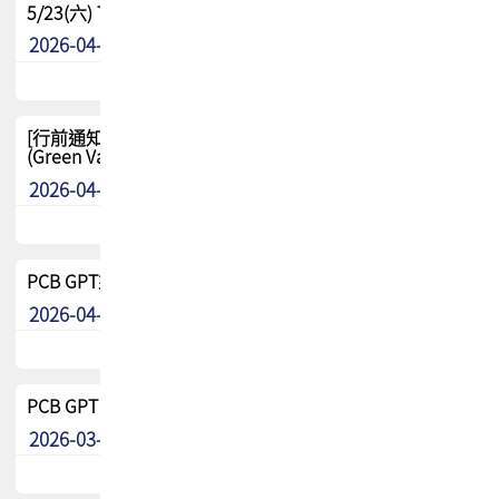
5/23(六) TPCA 2026 大陆高尔夫球联谊赛-苏州中兴
2026-04-29
其他
[行前通知-分組] 4/26(日) TPCA泰國高爾夫球聯誼賽
(Green Valley Country Club)
2026-04-23
其他
PCB GPT來了!! 試營運說明!!
2026-04-20
最新消息
PCB GPT 試營運活動!! 台灣會員專屬試用帳號 開放申請
2026-03-25
最新消息