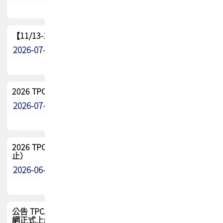
【11/13-15】2026 TPCA 百岳登頂_南橫三星
2026-07-22
最新消息
2026 TPCA中南區會員問卷暨7/31交流餐敘報名
2026-07-08
最新消息
2026 TPCA健康盃保齡球聯誼賽 熱烈報名中（8/3報名截
止）
2026-06-29
最新消息
公告 TPCA 台灣電路板協會官網將迎來新面貌，7/1 新官
網正式上線！