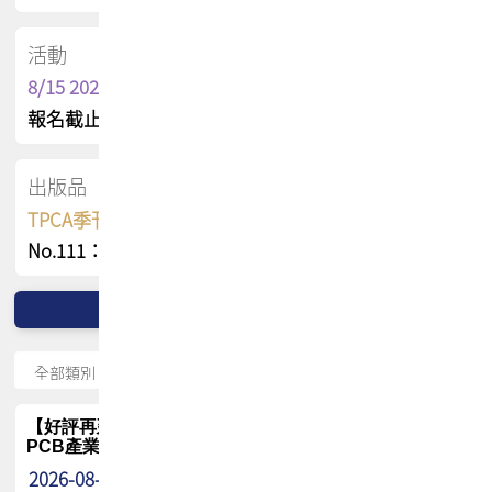
活動
8/15 2026 TPCA健康盃保齡球聯誼賽
報名截止日 : 8/3 活動日期 : 8/15
出版品
TPCA季刊 FREE 線上版
No.111：PCB全球風險布局與韌性
【好評再延長】PCB GPT 全面開放體驗延長到8月!!
PCB產業專屬 AI 知識平台
2026-08-04
最新消息