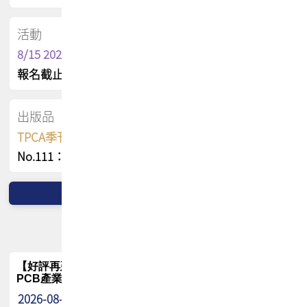
活動
8/15 2026 TPCA健康盃保齡球聯誼賽
報名截止日 : 8/3 活動日期 : 8/15
出版品
TPCA季刊 FREE 線上版
No.111：PCB全球風險布局與韌性
【好評再延長】PCB GPT 全面開放體驗延長到8月!!
PCB產業專屬 AI 知識平台
2026-08-04
最新消息