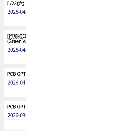
5/23(六) TPCA 2026 大陆高尔夫球联谊赛-苏州中兴
2026-04-29
其他
[行前通知-分組] 4/26(日) TPCA泰國高爾夫球聯誼賽
(Green Valley Country Club)
2026-04-23
其他
PCB GPT來了!! 試營運說明!!
2026-04-20
最新消息
PCB GPT 試營運活動!! 台灣會員專屬試用帳號 開放申請
2026-03-25
最新消息