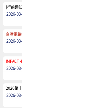
[行前通知]5/8(五) TPCA 2026協會盃高爾夫球聯誼賽
2026-03-20
其他
台灣電路板協會 新任秘書長任命通知
2026-03-13
最新消息
IMPACT -IAAC 2026 徵稿展延至6/30截止! 把握最後機會
2026-03-11
最新消息
2026第十二屆第二次會員大會手冊 電子書下載
2026-03-09
其他