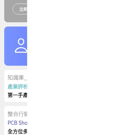
立即報名
培訓課程
加入TPCA會員
了解權益
會員專區
知識庫_會員專屬
產業評析報告
第一手產業資訊
整合行銷
PCB Shop 採購指南
全方位多元曝光方案