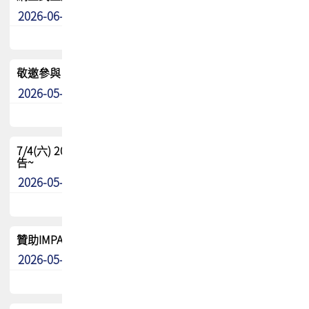
2026-06-24
其他
敬邀參與：TPCA《泰國電路板學院》培訓計畫_2026Ⅱ
2026-05-25
其他
7/4(六) 2026TPCA健康盃羽球聯誼賽 ~成績/中獎名單 公
告~
2026-05-15
最新消息
贊助IMPACT-IAAC 2026 強化品牌影響力與國際曝光機會
2026-05-09
最新消息