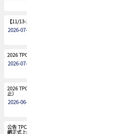
【11/13-15】2026 TPCA 百岳登頂_南橫三星
2026-07-22
最新消息
2026 TPCA中南區會員問卷暨7/31交流餐敘報名
2026-07-08
最新消息
2026 TPCA健康盃保齡球聯誼賽 熱烈報名中（8/3報名截
止）
2026-06-29
最新消息
公告 TPCA 台灣電路板協會官網將迎來新面貌，7/1 新官
網正式上線！