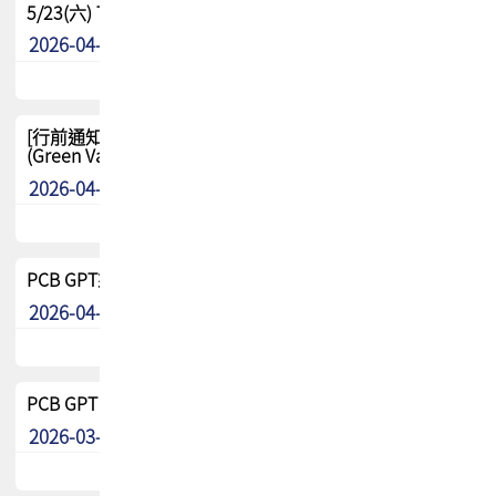
5/23(六) TPCA 2026 大陆高尔夫球联谊赛-苏州中兴
2026-04-29
其他
[行前通知-分組] 4/26(日) TPCA泰國高爾夫球聯誼賽
(Green Valley Country Club)
2026-04-23
其他
PCB GPT來了!! 試營運說明!!
2026-04-20
最新消息
PCB GPT 試營運活動!! 台灣會員專屬試用帳號 開放申請
2026-03-25
最新消息