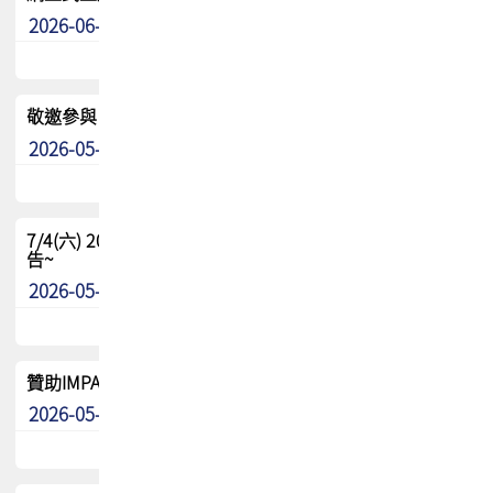
2026-06-24
其他
敬邀參與：TPCA《泰國電路板學院》培訓計畫_2026Ⅱ
2026-05-25
其他
7/4(六) 2026TPCA健康盃羽球聯誼賽 ~成績/中獎名單 公
告~
2026-05-15
最新消息
贊助IMPACT-IAAC 2026 強化品牌影響力與國際曝光機會
2026-05-09
最新消息