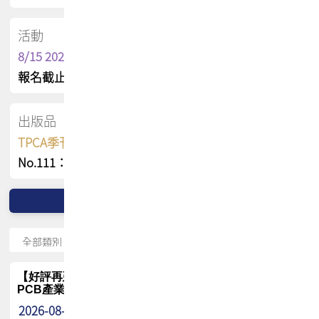
活動
8/15 2026 TPCA健康盃保齡球聯誼賽
報名截止日 : 8/3 活動日期 : 8/15
出版品
TPCA季刊 FREE 線上版
No.111：PCB全球風險布局與韌性
【好評再延長】PCB GPT 全面開放體驗延長到8月!!
PCB產業專屬 AI 知識平台
2026-08-04
最新消息