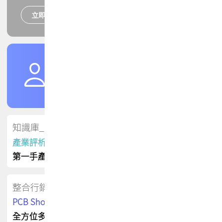
立即報名
培訓課程
加入TPCA會員
了解權益
會員專區
知識庫_會員專屬
產業評析報告
第一手產業資訊
整合行銷
PCB Shop 採購指南
全方位多元曝光方案