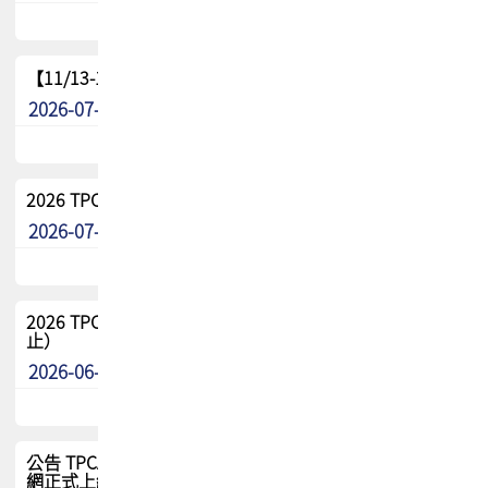
【11/13-15】2026 TPCA 百岳登頂_南橫三星
2026-07-22
最新消息
2026 TPCA中南區會員問卷暨7/31交流餐敘報名
2026-07-08
最新消息
2026 TPCA健康盃保齡球聯誼賽 熱烈報名中（8/3報名截
止）
2026-06-29
最新消息
公告 TPCA 台灣電路板協會官網將迎來新面貌，7/1 新官
網正式上線！