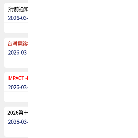
[行前通知]5/8(五) TPCA 2026協會盃高爾夫球聯誼賽
2026-03-20
其他
台灣電路板協會 新任秘書長任命通知
2026-03-13
最新消息
IMPACT -IAAC 2026 徵稿展延至6/30截止! 把握最後機會
2026-03-11
最新消息
2026第十二屆第二次會員大會手冊 電子書下載
2026-03-09
其他