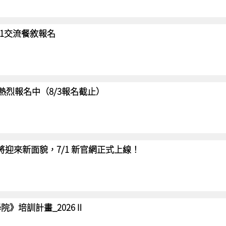
/31交流餐敘報名
賽 熱烈報名中（8/3報名截止）
網將迎來新面貌，7/1 新官網正式上線！
院》培訓計畫_2026Ⅱ