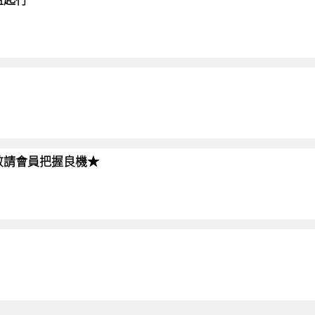
!!敬請會員把握良機★