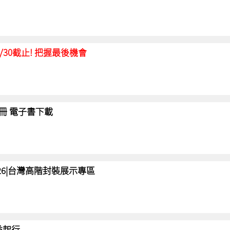
延至6/30截止! 把握最後機會
冊 電子書下載
 2026|台灣高階封裝展示專區
 益起行