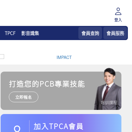
登入
TPCF
影音識集
會員查詢
會員服務
打造您的PCB專業技能
立即報名
培訓課程
加入TPCA會員