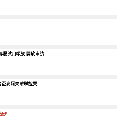
會員專屬試用帳號 開放申請
26協會盃高爾夫球聯誼賽
命通知