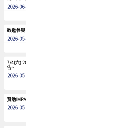
2026-06-24
其他
敬邀參與：TPCA《泰國電路板學院》培訓計畫_2026Ⅱ
2026-05-25
其他
7/4(六) 2026TPCA健康盃羽球聯誼賽 ~成績/中獎名單 公
告~
2026-05-15
最新消息
贊助IMPACT-IAAC 2026 強化品牌影響力與國際曝光機會
2026-05-09
最新消息