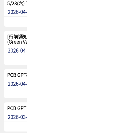
5/23(六) TPCA 2026 大陆高尔夫球联谊赛-苏州中兴
2026-04-29
其他
[行前通知-分組] 4/26(日) TPCA泰國高爾夫球聯誼賽
(Green Valley Country Club)
2026-04-23
其他
PCB GPT來了!! 試營運說明!!
2026-04-20
最新消息
PCB GPT 試營運活動!! 台灣會員專屬試用帳號 開放申請
2026-03-25
最新消息