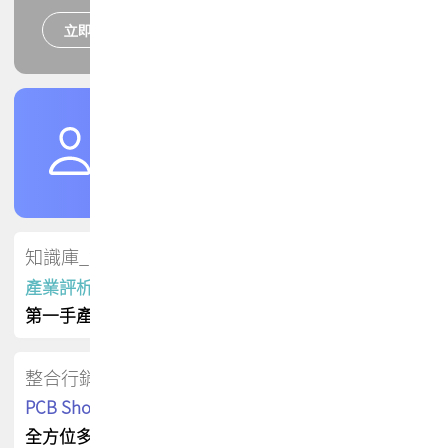
立即報名
培訓課程
加入TPCA會員
了解權益
會員專區
知識庫_會員專屬
產業評析報告
第一手產業資訊
整合行銷
PCB Shop 採購指南
全方位多元曝光方案