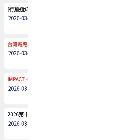
[行前通知]5/8(五) TPCA 2026協會盃高爾夫球聯誼賽
2026-03-20
其他
台灣電路板協會 新任秘書長任命通知
2026-03-13
最新消息
IMPACT -IAAC 2026 徵稿展延至6/30截止! 把握最後機會
2026-03-11
最新消息
2026第十二屆第二次會員大會手冊 電子書下載
2026-03-09
其他