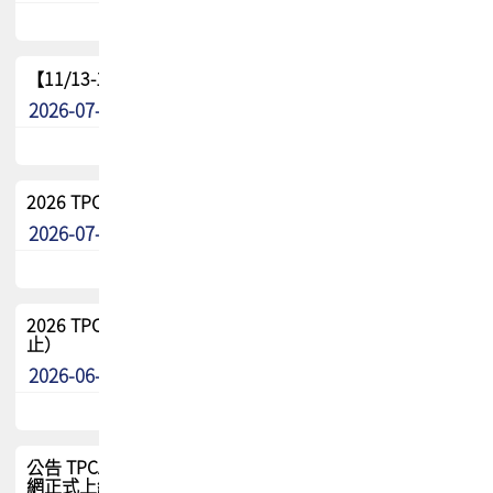
【11/13-15】2026 TPCA 百岳登頂_南橫三星
2026-07-22
最新消息
2026 TPCA中南區會員問卷暨7/31交流餐敘報名
2026-07-08
最新消息
2026 TPCA健康盃保齡球聯誼賽 熱烈報名中（8/3報名截
止）
2026-06-29
最新消息
公告 TPCA 台灣電路板協會官網將迎來新面貌，7/1 新官
網正式上線！