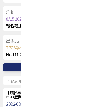
活動
8/15 2026 TPCA健康盃保齡球聯誼賽
報名截止日 : 8/3 活動日期 : 8/15
出版品
TPCA季刊 FREE 線上版
No.111：PCB全球風險布局與韌性
【好評再延長】PCB GPT 全面開放體驗延長到8月!!
PCB產業專屬 AI 知識平台
2026-08-04
最新消息