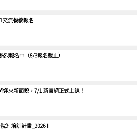
/31交流餐敘報名
賽 熱烈報名中（8/3報名截止）
網將迎來新面貌，7/1 新官網正式上線！
院》培訓計畫_2026Ⅱ