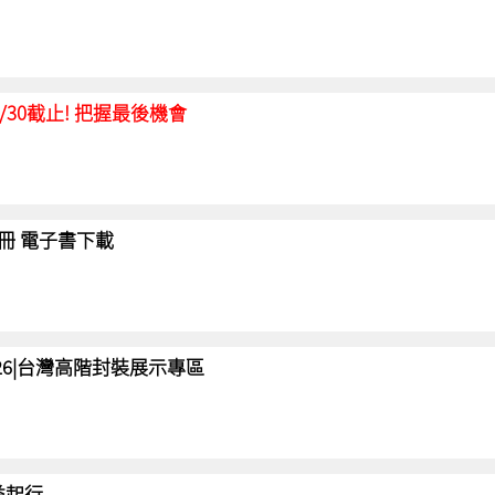
延至6/30截止! 把握最後機會
冊 電子書下載
 2026|台灣高階封裝展示專區
 益起行