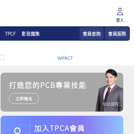
登入
TPCF
影音識集
會員查詢
會員服務
打造您的PCB專業技能
立即報名
培訓課程
加入TPCA會員