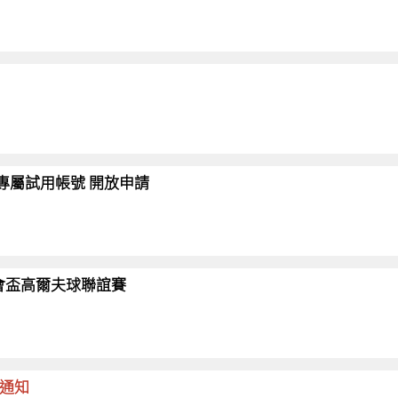
會員專屬試用帳號 開放申請
26協會盃高爾夫球聯誼賽
命通知