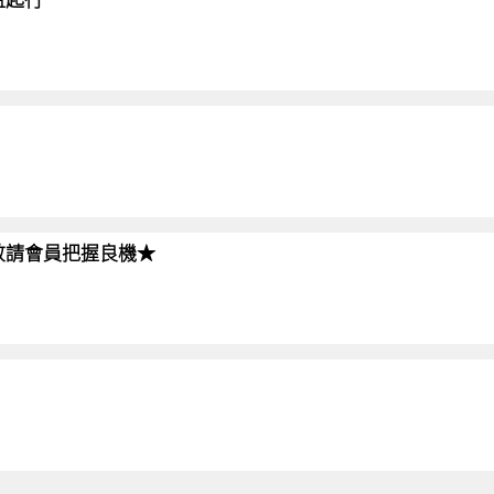
!!敬請會員把握良機★