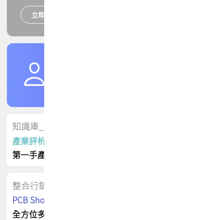
立即報名
培訓課程
加入TPCA會員
了解權益
會員專區
知識庫_會員專屬
產業評析報告
第一手產業資訊
整合行銷
PCB Shop 採購指南
全方位多元曝光方案