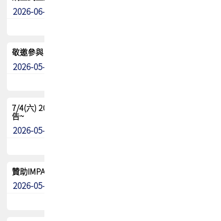
2026-06-24
其他
敬邀參與：TPCA《泰國電路板學院》培訓計畫_2026Ⅱ
2026-05-25
其他
7/4(六) 2026TPCA健康盃羽球聯誼賽 ~成績/中獎名單 公
告~
2026-05-15
最新消息
贊助IMPACT-IAAC 2026 強化品牌影響力與國際曝光機會
2026-05-09
最新消息