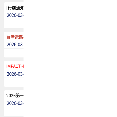
[行前通知]5/8(五) TPCA 2026協會盃高爾夫球聯誼賽
2026-03-20
其他
台灣電路板協會 新任秘書長任命通知
2026-03-13
最新消息
IMPACT -IAAC 2026 徵稿展延至6/30截止! 把握最後機會
2026-03-11
最新消息
2026第十二屆第二次會員大會手冊 電子書下載
2026-03-09
其他