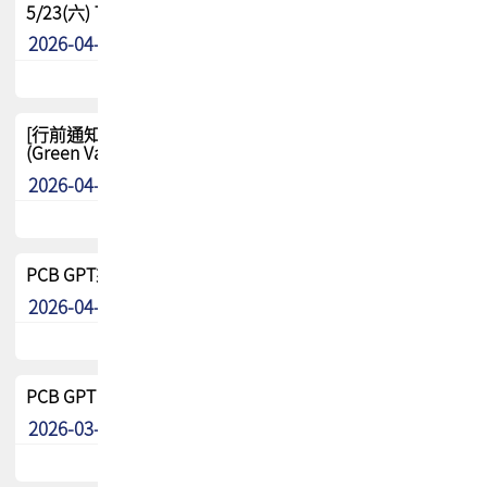
5/23(六) TPCA 2026 大陆高尔夫球联谊赛-苏州中兴
2026-04-29
其他
[行前通知-分組] 4/26(日) TPCA泰國高爾夫球聯誼賽
(Green Valley Country Club)
2026-04-23
其他
PCB GPT來了!! 試營運說明!!
2026-04-20
最新消息
PCB GPT 試營運活動!! 台灣會員專屬試用帳號 開放申請
2026-03-25
最新消息