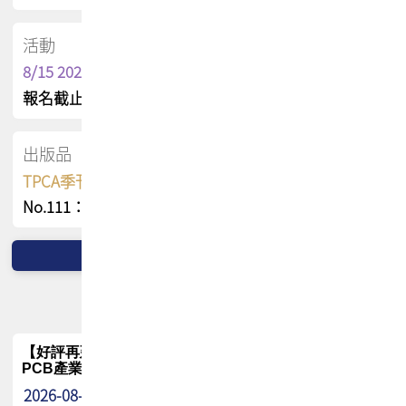
活動
8/15 2026 TPCA健康盃保齡球聯誼賽
報名截止日 : 8/3 活動日期 : 8/15
出版品
TPCA季刊 FREE 線上版
No.111：PCB全球風險布局與韌性
【好評再延長】PCB GPT 全面開放體驗延長到8月!!
PCB產業專屬 AI 知識平台
2026-08-04
最新消息