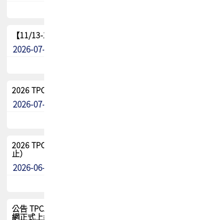
【11/13-15】2026 TPCA 百岳登頂_南橫三星
2026-07-22
最新消息
2026 TPCA中南區會員問卷暨7/31交流餐敘報名
2026-07-08
最新消息
2026 TPCA健康盃保齡球聯誼賽 熱烈報名中（8/3報名截
止）
2026-06-29
最新消息
公告 TPCA 台灣電路板協會官網將迎來新面貌，7/1 新官
網正式上線！