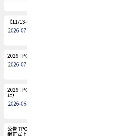
【11/13-15】2026 TPCA 百岳登頂_南橫三星
2026-07-22
最新消息
2026 TPCA中南區會員問卷暨7/31交流餐敘報名
2026-07-08
最新消息
2026 TPCA健康盃保齡球聯誼賽 熱烈報名中（8/3報名截
止）
2026-06-29
最新消息
公告 TPCA 台灣電路板協會官網將迎來新面貌，7/1 新官
網正式上線！