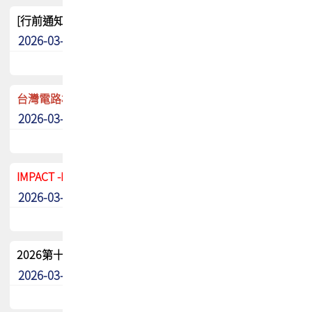
[行前通知]5/8(五) TPCA 2026協會盃高爾夫球聯誼賽
2026-03-20
其他
台灣電路板協會 新任秘書長任命通知
2026-03-13
最新消息
IMPACT -IAAC 2026 徵稿展延至6/30截止! 把握最後機會
2026-03-11
最新消息
2026第十二屆第二次會員大會手冊 電子書下載
2026-03-09
其他