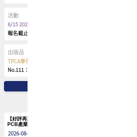
活動
8/15 2026 TPCA健康盃保齡球聯誼賽
報名截止日 : 8/3 活動日期 : 8/15
出版品
TPCA季刊 FREE 線上版
No.111：PCB全球風險布局與韌性
【好評再延長】PCB GPT 全面開放體驗延長到8月!!
PCB產業專屬 AI 知識平台
2026-08-04
最新消息