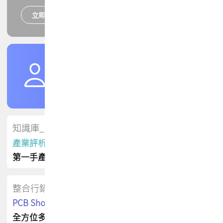
立即報名
培訓課程
加入TPCA會員
了解權益
會員專區
知識庫_會員專屬
產業評析報告
第一手產業資訊
整合行銷
PCB Shop 採購指南
全方位多元曝光方案