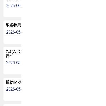
2026-06-24
其他
敬邀參與：TPCA《泰國電路板學院》培訓計畫_2026Ⅱ
2026-05-25
其他
7/4(六) 2026TPCA健康盃羽球聯誼賽 ~成績/中獎名單 公
告~
2026-05-15
最新消息
贊助IMPACT-IAAC 2026 強化品牌影響力與國際曝光機會
2026-05-09
最新消息