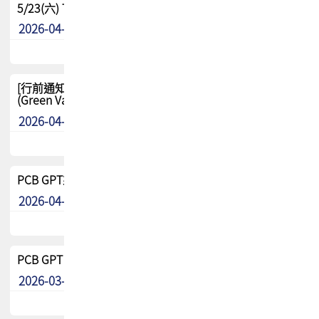
5/23(六) TPCA 2026 大陆高尔夫球联谊赛-苏州中兴
2026-04-29
其他
[行前通知-分組] 4/26(日) TPCA泰國高爾夫球聯誼賽
(Green Valley Country Club)
2026-04-23
其他
PCB GPT來了!! 試營運說明!!
2026-04-20
最新消息
PCB GPT 試營運活動!! 台灣會員專屬試用帳號 開放申請
2026-03-25
最新消息