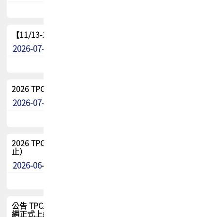
【11/13-15】2026 TPCA 百岳登頂_南橫三星
2026-07-22
最新消息
2026 TPCA中南區會員問卷暨7/31交流餐敘報名
2026-07-08
最新消息
2026 TPCA健康盃保齡球聯誼賽 熱烈報名中（8/3報名截
止）
2026-06-29
最新消息
公告 TPCA 台灣電路板協會官網將迎來新面貌，7/1 新官
網正式上線！