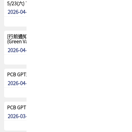
5/23(六) TPCA 2026 大陆高尔夫球联谊赛-苏州中兴
2026-04-29
其他
[行前通知-分組] 4/26(日) TPCA泰國高爾夫球聯誼賽
(Green Valley Country Club)
2026-04-23
其他
PCB GPT來了!! 試營運說明!!
2026-04-20
最新消息
PCB GPT 試營運活動!! 台灣會員專屬試用帳號 開放申請
2026-03-25
最新消息