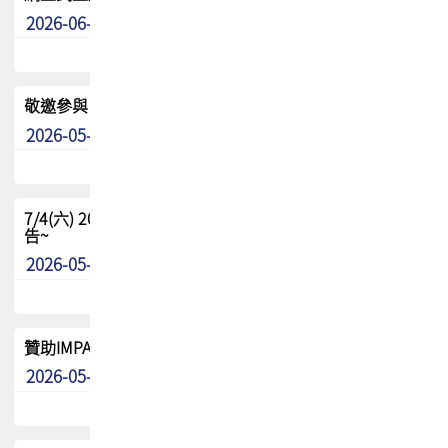
2026-06-24
其他
敬邀參與：TPCA《泰國電路板學院》培訓計畫_2026Ⅱ
2026-05-25
其他
7/4(六) 2026TPCA健康盃羽球聯誼賽 ~成績/中獎名單 公
告~
2026-05-15
最新消息
贊助IMPACT-IAAC 2026 強化品牌影響力與國際曝光機會
2026-05-09
最新消息