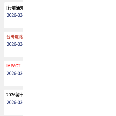
[行前通知]5/8(五) TPCA 2026協會盃高爾夫球聯誼賽
2026-03-20
其他
台灣電路板協會 新任秘書長任命通知
2026-03-13
最新消息
IMPACT -IAAC 2026 徵稿展延至6/30截止! 把握最後機會
2026-03-11
最新消息
2026第十二屆第二次會員大會手冊 電子書下載
2026-03-09
其他