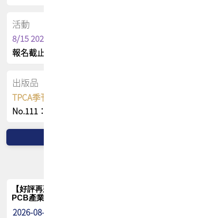
活動
8/15 2026 TPCA健康盃保齡球聯誼賽
報名截止日 : 8/3 活動日期 : 8/15
出版品
TPCA季刊 FREE 線上版
No.111：PCB全球風險布局與韌性
【好評再延長】PCB GPT 全面開放體驗延長到8月!!
PCB產業專屬 AI 知識平台
2026-08-04
最新消息