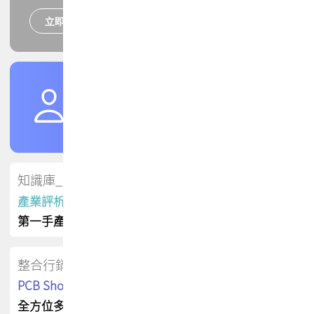
立即報名
培訓課程
加入TPCA會員
了解權益
會員專區
知識庫_會員專屬
產業評析報告
第一手產業資訊
整合行銷
PCB Shop 採購指南
全方位多元曝光方案