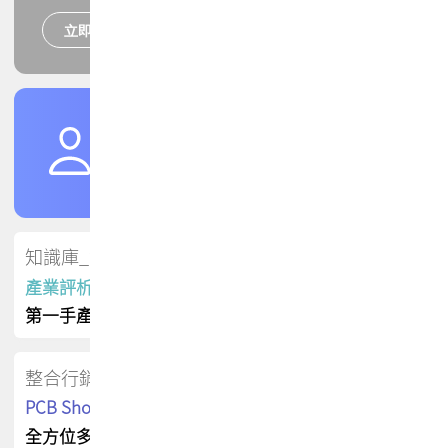
立即報名
培訓課程
加入TPCA會員
了解權益
會員專區
知識庫_會員專屬
產業評析報告
第一手產業資訊
整合行銷
PCB Shop 採購指南
全方位多元曝光方案