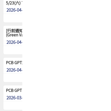
5/23(六) TPCA 2026 大陆高尔夫球联谊赛-苏州中兴
2026-04-29
其他
[行前通知-分組] 4/26(日) TPCA泰國高爾夫球聯誼賽
(Green Valley Country Club)
2026-04-23
其他
PCB GPT來了!! 試營運說明!!
2026-04-20
最新消息
PCB GPT 試營運活動!! 台灣會員專屬試用帳號 開放申請
2026-03-25
最新消息