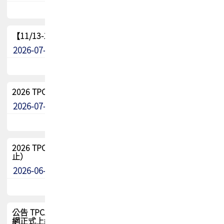
【11/13-15】2026 TPCA 百岳登頂_南橫三星
2026-07-22
最新消息
2026 TPCA中南區會員問卷暨7/31交流餐敘報名
2026-07-08
最新消息
2026 TPCA健康盃保齡球聯誼賽 熱烈報名中（8/3報名截
止）
2026-06-29
最新消息
公告 TPCA 台灣電路板協會官網將迎來新面貌，7/1 新官
網正式上線！