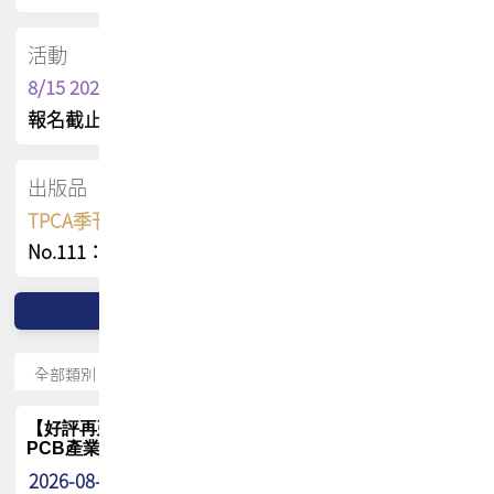
活動
8/15 2026 TPCA健康盃保齡球聯誼賽
報名截止日 : 8/3 活動日期 : 8/15
出版品
TPCA季刊 FREE 線上版
No.111：PCB全球風險布局與韌性
【好評再延長】PCB GPT 全面開放體驗延長到8月!!
PCB產業專屬 AI 知識平台
2026-08-04
最新消息