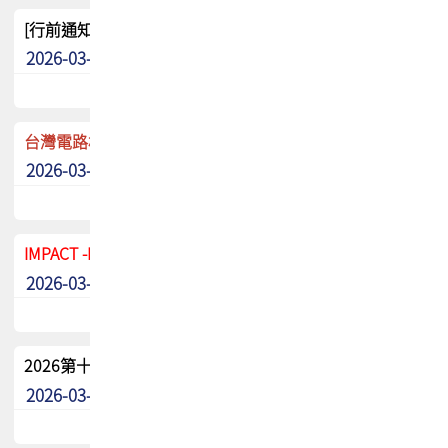
[行前通知]5/8(五) TPCA 2026協會盃高爾夫球聯誼賽
2026-03-20
其他
台灣電路板協會 新任秘書長任命通知
2026-03-13
最新消息
IMPACT -IAAC 2026 徵稿展延至6/30截止! 把握最後機會
2026-03-11
最新消息
2026第十二屆第二次會員大會手冊 電子書下載
2026-03-09
其他