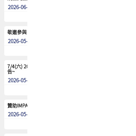
2026-06-24
其他
敬邀參與：TPCA《泰國電路板學院》培訓計畫_2026Ⅱ
2026-05-25
其他
7/4(六) 2026TPCA健康盃羽球聯誼賽 ~成績/中獎名單 公
告~
2026-05-15
最新消息
贊助IMPACT-IAAC 2026 強化品牌影響力與國際曝光機會
2026-05-09
最新消息