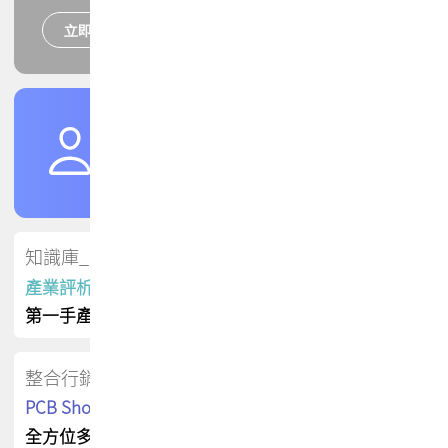
立即報名
培訓課程
加入TPCA會員
了解權益
會員專區
知識庫_會員專屬
產業評析報告
第一手產業資訊
整合行銷
PCB Shop 採購指南
全方位多元曝光方案