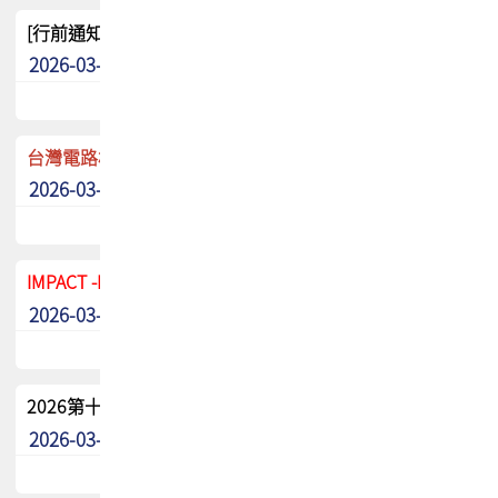
[行前通知]5/8(五) TPCA 2026協會盃高爾夫球聯誼賽
2026-03-20
其他
台灣電路板協會 新任秘書長任命通知
2026-03-13
最新消息
IMPACT -IAAC 2026 徵稿展延至6/30截止! 把握最後機會
2026-03-11
最新消息
2026第十二屆第二次會員大會手冊 電子書下載
2026-03-09
其他