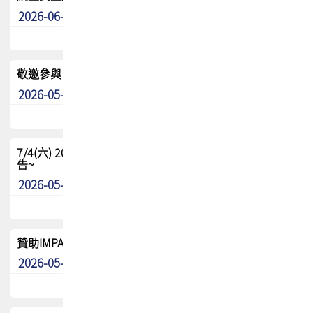
2026-06-24
其他
敬邀參與：TPCA《泰國電路板學院》培訓計畫_2026Ⅱ
2026-05-25
其他
7/4(六) 2026TPCA健康盃羽球聯誼賽 ~成績/中獎名單 公
告~
2026-05-15
最新消息
贊助IMPACT-IAAC 2026 強化品牌影響力與國際曝光機會
2026-05-09
最新消息