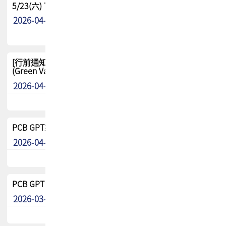
5/23(六) TPCA 2026 大陆高尔夫球联谊赛-苏州中兴
2026-04-29
其他
[行前通知-分組] 4/26(日) TPCA泰國高爾夫球聯誼賽
(Green Valley Country Club)
2026-04-23
其他
PCB GPT來了!! 試營運說明!!
2026-04-20
最新消息
PCB GPT 試營運活動!! 台灣會員專屬試用帳號 開放申請
2026-03-25
最新消息