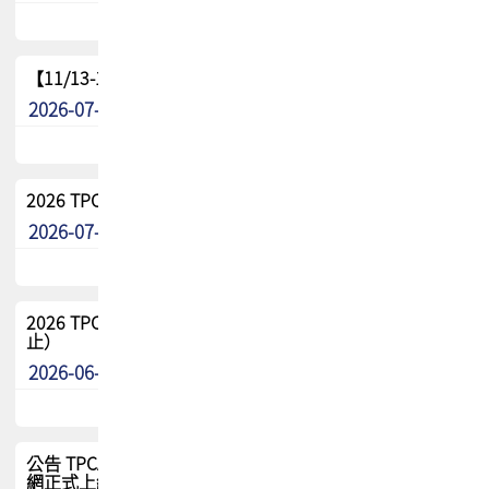
【11/13-15】2026 TPCA 百岳登頂_南橫三星
2026-07-22
最新消息
2026 TPCA中南區會員問卷暨7/31交流餐敘報名
2026-07-08
最新消息
2026 TPCA健康盃保齡球聯誼賽 熱烈報名中（8/3報名截
止）
2026-06-29
最新消息
公告 TPCA 台灣電路板協會官網將迎來新面貌，7/1 新官
網正式上線！