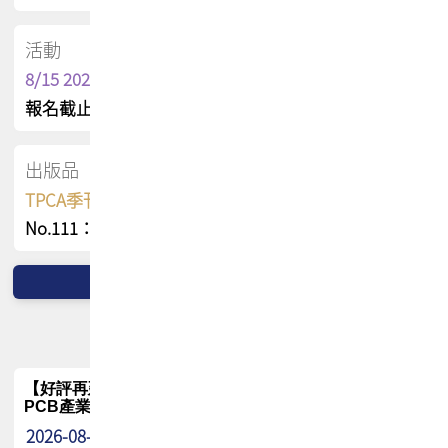
活動
8/15 2026 TPCA健康盃保齡球聯誼賽
報名截止日 : 8/3 活動日期 : 8/15
出版品
TPCA季刊 FREE 線上版
No.111：PCB全球風險布局與韌性
【好評再延長】PCB GPT 全面開放體驗延長到8月!!
PCB產業專屬 AI 知識平台
2026-08-04
最新消息