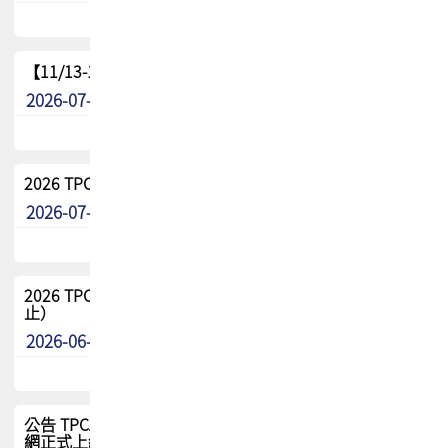
【11/13-15】2026 TPCA 百岳登頂_南橫三星
2026-07-22
最新消息
2026 TPCA中南區會員問卷暨7/31交流餐敘報名
2026-07-08
最新消息
2026 TPCA健康盃保齡球聯誼賽 熱烈報名中（8/3報名截
止）
2026-06-29
最新消息
公告 TPCA 台灣電路板協會官網將迎來新面貌，7/1 新官
網正式上線！