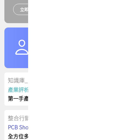
立即報名
培訓課程
加入TPCA會員
了解權益
會員專區
知識庫_會員專屬
產業評析報告
第一手產業資訊
整合行銷
PCB Shop 採購指南
全方位多元曝光方案