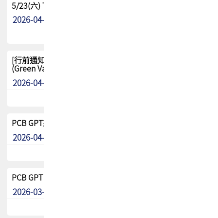
5/23(六) TPCA 2026 大陆高尔夫球联谊赛-苏州中兴
2026-04-29
其他
[行前通知-分組] 4/26(日) TPCA泰國高爾夫球聯誼賽
(Green Valley Country Club)
2026-04-23
其他
PCB GPT來了!! 試營運說明!!
2026-04-20
最新消息
PCB GPT 試營運活動!! 台灣會員專屬試用帳號 開放申請
2026-03-25
最新消息