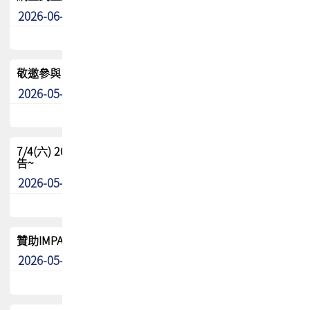
2026-06-24
其他
敬邀參與：TPCA《泰國電路板學院》培訓計畫_2026Ⅱ
2026-05-25
其他
7/4(六) 2026TPCA健康盃羽球聯誼賽 ~成績/中獎名單 公
告~
2026-05-15
最新消息
贊助IMPACT-IAAC 2026 強化品牌影響力與國際曝光機會
2026-05-09
最新消息