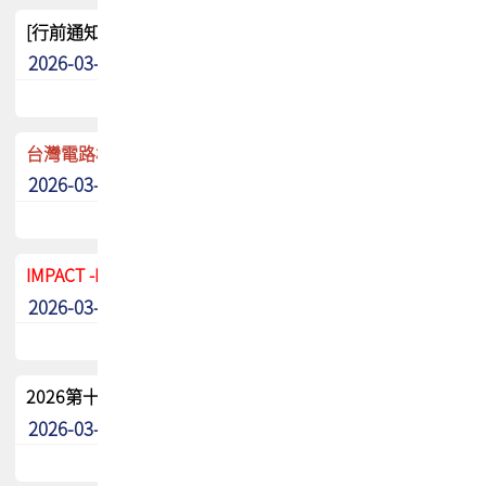
[行前通知]5/8(五) TPCA 2026協會盃高爾夫球聯誼賽
2026-03-20
其他
台灣電路板協會 新任秘書長任命通知
2026-03-13
最新消息
IMPACT -IAAC 2026 徵稿展延至6/30截止! 把握最後機會
2026-03-11
最新消息
2026第十二屆第二次會員大會手冊 電子書下載
2026-03-09
其他