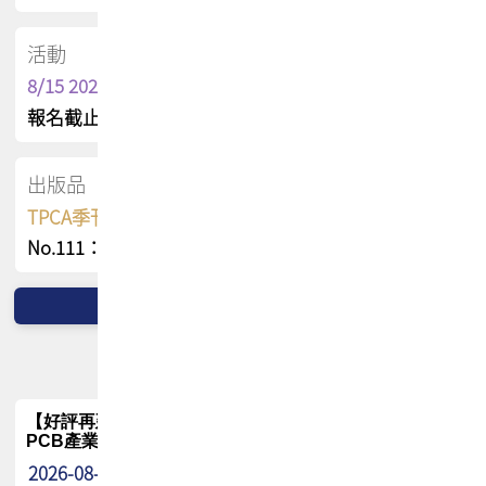
活動
8/15 2026 TPCA健康盃保齡球聯誼賽
報名截止日 : 8/3 活動日期 : 8/15
出版品
TPCA季刊 FREE 線上版
No.111：PCB全球風險布局與韌性
【好評再延長】PCB GPT 全面開放體驗延長到8月!!
PCB產業專屬 AI 知識平台
2026-08-04
最新消息