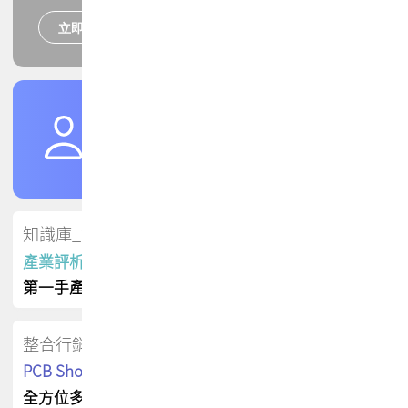
立即報名
培訓課程
加入TPCA會員
了解權益
會員專區
知識庫_會員專屬
產業評析報告
第一手產業資訊
整合行銷
PCB Shop 採購指南
全方位多元曝光方案