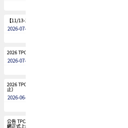
【11/13-15】2026 TPCA 百岳登頂_南橫三星
2026-07-22
最新消息
2026 TPCA中南區會員問卷暨7/31交流餐敘報名
2026-07-08
最新消息
2026 TPCA健康盃保齡球聯誼賽 熱烈報名中（8/3報名截
止）
2026-06-29
最新消息
公告 TPCA 台灣電路板協會官網將迎來新面貌，7/1 新官
網正式上線！