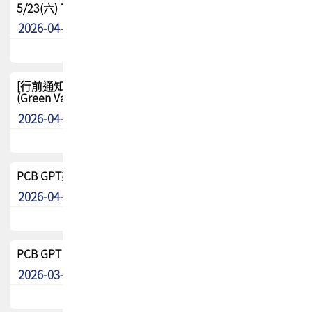
5/23(六) TPCA 2026 大陆高尔夫球联谊赛-苏州中兴
2026-04-29
其他
[行前通知-分組] 4/26(日) TPCA泰國高爾夫球聯誼賽
(Green Valley Country Club)
2026-04-23
其他
PCB GPT來了!! 試營運說明!!
2026-04-20
最新消息
PCB GPT 試營運活動!! 台灣會員專屬試用帳號 開放申請
2026-03-25
最新消息