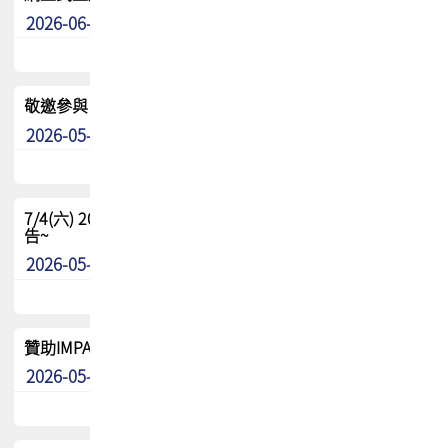
2026-06-24
其他
敬邀參與：TPCA《泰國電路板學院》培訓計畫_2026Ⅱ
2026-05-25
其他
7/4(六) 2026TPCA健康盃羽球聯誼賽 ~成績/中獎名單 公
告~
2026-05-15
最新消息
贊助IMPACT-IAAC 2026 強化品牌影響力與國際曝光機會
2026-05-09
最新消息