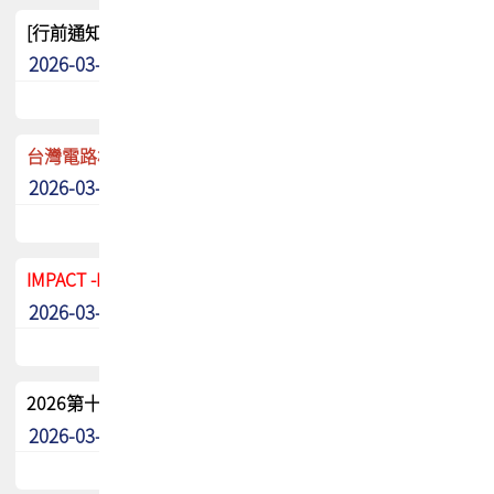
[行前通知]5/8(五) TPCA 2026協會盃高爾夫球聯誼賽
2026-03-20
其他
台灣電路板協會 新任秘書長任命通知
2026-03-13
最新消息
IMPACT -IAAC 2026 徵稿展延至6/30截止! 把握最後機會
2026-03-11
最新消息
2026第十二屆第二次會員大會手冊 電子書下載
2026-03-09
其他