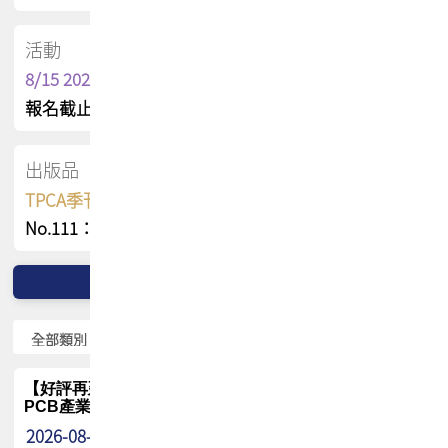
活動
8/15 2026 TPCA健康盃保齡球聯誼賽
報名截止日 : 8/3 活動日期 : 8/15
出版品
TPCA季刊 FREE 線上版
No.111：PCB全球風險布局與韌性
【好評再延長】PCB GPT 全面開放體驗延長到8月!!
PCB產業專屬 AI 知識平台
2026-08-04
最新消息