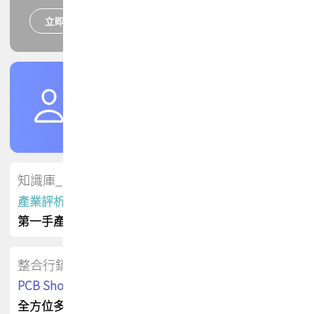
立即報名
培訓課程
加入TPCA會員
了解權益
會員專區
知識庫_會員專屬
產業評析報告
第一手產業資訊
整合行銷
PCB Shop 採購指南
全方位多元曝光方案