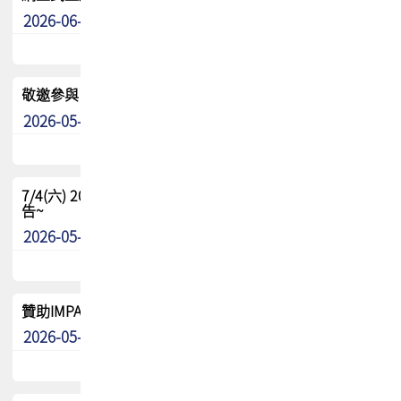
2026-06-24
其他
敬邀參與：TPCA《泰國電路板學院》培訓計畫_2026Ⅱ
2026-05-25
其他
7/4(六) 2026TPCA健康盃羽球聯誼賽 ~成績/中獎名單 公
告~
2026-05-15
最新消息
贊助IMPACT-IAAC 2026 強化品牌影響力與國際曝光機會
2026-05-09
最新消息