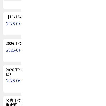
【11/13-15】2026 TPCA 百岳登頂_南橫三星
2026-07-22
最新消息
2026 TPCA中南區會員問卷暨7/31交流餐敘報名
2026-07-08
最新消息
2026 TPCA健康盃保齡球聯誼賽 熱烈報名中（8/3報名截
止）
2026-06-29
最新消息
公告 TPCA 台灣電路板協會官網將迎來新面貌，7/1 新官
網正式上線！