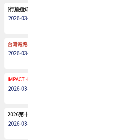
[行前通知]5/8(五) TPCA 2026協會盃高爾夫球聯誼賽
2026-03-20
其他
台灣電路板協會 新任秘書長任命通知
2026-03-13
最新消息
IMPACT -IAAC 2026 徵稿展延至6/30截止! 把握最後機會
2026-03-11
最新消息
2026第十二屆第二次會員大會手冊 電子書下載
2026-03-09
其他