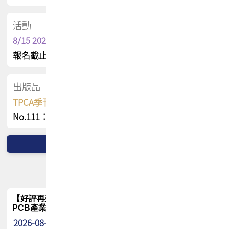
活動
8/15 2026 TPCA健康盃保齡球聯誼賽
報名截止日 : 8/3 活動日期 : 8/15
出版品
TPCA季刊 FREE 線上版
No.111：PCB全球風險布局與韌性
【好評再延長】PCB GPT 全面開放體驗延長到8月!!
PCB產業專屬 AI 知識平台
2026-08-04
最新消息