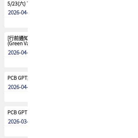
5/23(六) TPCA 2026 大陆高尔夫球联谊赛-苏州中兴
2026-04-29
其他
[行前通知-分組] 4/26(日) TPCA泰國高爾夫球聯誼賽
(Green Valley Country Club)
2026-04-23
其他
PCB GPT來了!! 試營運說明!!
2026-04-20
最新消息
PCB GPT 試營運活動!! 台灣會員專屬試用帳號 開放申請
2026-03-25
最新消息