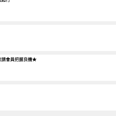
!!敬請會員把握良機★