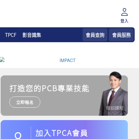
登入
TPCF
影音識集
會員查詢
會員服務
打造您的PCB專業技能
立即報名
培訓課程
加入TPCA會員