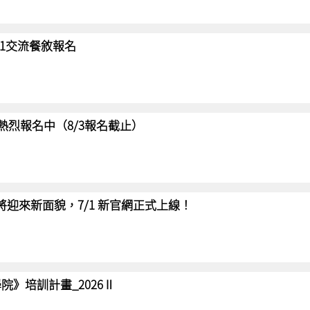
/31交流餐敘報名
賽 熱烈報名中（8/3報名截止）
網將迎來新面貌，7/1 新官網正式上線！
院》培訓計畫_2026Ⅱ