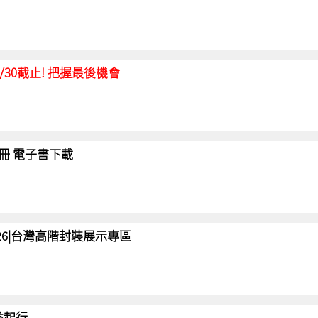
延至6/30截止! 把握最後機會
冊 電子書下載
 2026|台灣高階封裝展示專區
 益起行