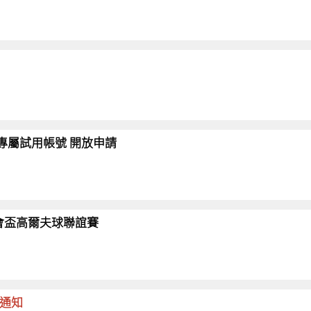
會員專屬試用帳號 開放申請
26協會盃高爾夫球聯誼賽
命通知