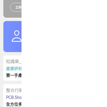
立即報名
培訓課程
加入TPCA會員
了解權益
會員專區
知識庫_會員專屬
產業評析報告
第一手產業資訊
整合行銷
PCB Shop 採購指南
全方位多元曝光方案