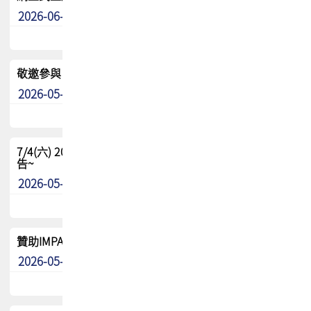
2026-06-24
其他
敬邀參與：TPCA《泰國電路板學院》培訓計畫_2026Ⅱ
2026-05-25
其他
7/4(六) 2026TPCA健康盃羽球聯誼賽 ~成績/中獎名單 公
告~
2026-05-15
最新消息
贊助IMPACT-IAAC 2026 強化品牌影響力與國際曝光機會
2026-05-09
最新消息