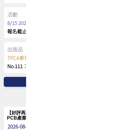
活動
8/15 2026 TPCA健康盃保齡球聯誼賽
報名截止日 : 8/3 活動日期 : 8/15
出版品
TPCA季刊 FREE 線上版
No.111：PCB全球風險布局與韌性
【好評再延長】PCB GPT 全面開放體驗延長到8月!!
PCB產業專屬 AI 知識平台
2026-08-04
最新消息