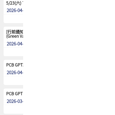
5/23(六) TPCA 2026 大陆高尔夫球联谊赛-苏州中兴
2026-04-29
其他
[行前通知-分組] 4/26(日) TPCA泰國高爾夫球聯誼賽
(Green Valley Country Club)
2026-04-23
其他
PCB GPT來了!! 試營運說明!!
2026-04-20
最新消息
PCB GPT 試營運活動!! 台灣會員專屬試用帳號 開放申請
2026-03-25
最新消息