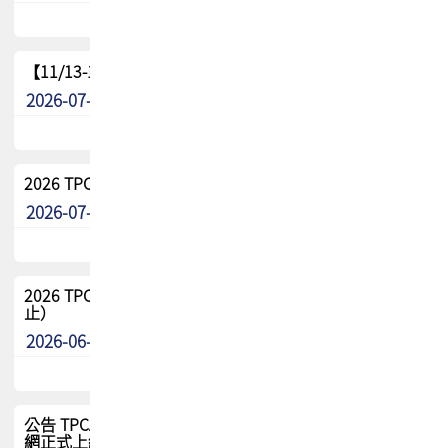
【11/13-15】2026 TPCA 百岳登頂_南橫三星
2026-07-22
最新消息
2026 TPCA中南區會員問卷暨7/31交流餐敘報名
2026-07-08
最新消息
2026 TPCA健康盃保齡球聯誼賽 熱烈報名中（8/3報名截
止）
2026-06-29
最新消息
公告 TPCA 台灣電路板協會官網將迎來新面貌，7/1 新官
網正式上線！