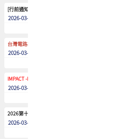
[行前通知]5/8(五) TPCA 2026協會盃高爾夫球聯誼賽
2026-03-20
其他
台灣電路板協會 新任秘書長任命通知
2026-03-13
最新消息
IMPACT -IAAC 2026 徵稿展延至6/30截止! 把握最後機會
2026-03-11
最新消息
2026第十二屆第二次會員大會手冊 電子書下載
2026-03-09
其他