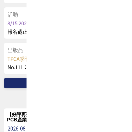
活動
8/15 2026 TPCA健康盃保齡球聯誼賽
報名截止日 : 8/3 活動日期 : 8/15
出版品
TPCA季刊 FREE 線上版
No.111：PCB全球風險布局與韌性
【好評再延長】PCB GPT 全面開放體驗延長到8月!!
PCB產業專屬 AI 知識平台
2026-08-04
最新消息