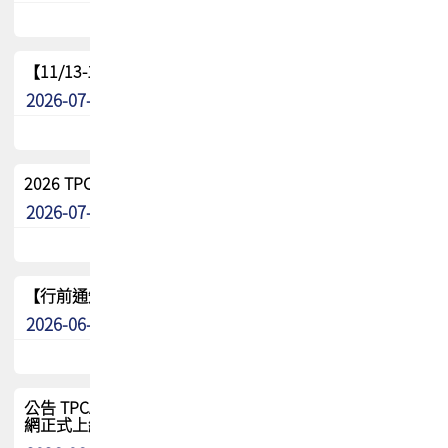
【11/13-15】2026 TPCA 百岳登頂_南橫三星
2026-07-22
最新消息
2026 TPCA中南區會員問卷暨7/31交流餐敘報名
2026-07-08
最新消息
【行前通知】8/15(六) 2026 TPCA健康盃保齡球聯誼賽
2026-06-29
最新消息
公告 TPCA 台灣電路板協會官網將迎來新面貌，7/1 新官
網正式上線！