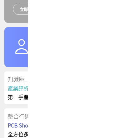
立即報名
培訓課程
加入TPCA會員
了解權益
會員專區
知識庫_會員專屬
產業評析報告
第一手產業資訊
整合行銷
PCB Shop 採購指南
全方位多元曝光方案