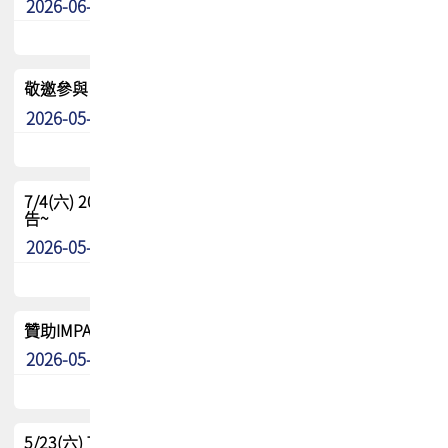
2026-06-24
其他
敬邀參與：TPCA《泰國電路板學院》培訓計畫_2026Ⅱ
2026-05-25
其他
7/4(六) 2026TPCA健康盃羽球聯誼賽 ~成績/中獎名單 公
告~
2026-05-15
最新消息
贊助IMPACT-IAAC 2026 強化品牌影響力與國際曝光機會
2026-05-09
最新消息
5/23(六) TPCA 2026 大陆高尔夫球联谊赛-苏州中兴