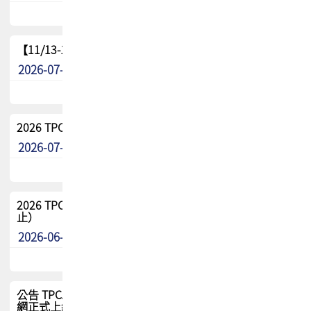
【11/13-15】2026 TPCA 百岳登頂_南橫三星
2026-07-22
最新消息
2026 TPCA中南區會員問卷暨7/31交流餐敘報名
2026-07-08
最新消息
2026 TPCA健康盃保齡球聯誼賽 熱烈報名中（8/3報名截
止）
2026-06-29
最新消息
公告 TPCA 台灣電路板協會官網將迎來新面貌，7/1 新官
網正式上線！