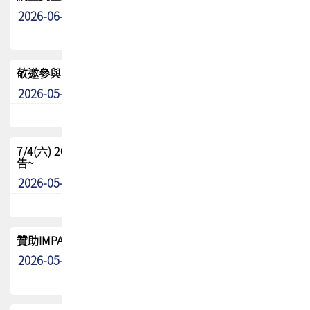
2026-06-24
其他
敬邀參與：TPCA《泰國電路板學院》培訓計畫_2026Ⅱ
2026-05-25
其他
7/4(六) 2026TPCA健康盃羽球聯誼賽 ~成績/中獎名單 公
告~
2026-05-15
最新消息
贊助IMPACT-IAAC 2026 強化品牌影響力與國際曝光機會
2026-05-09
最新消息