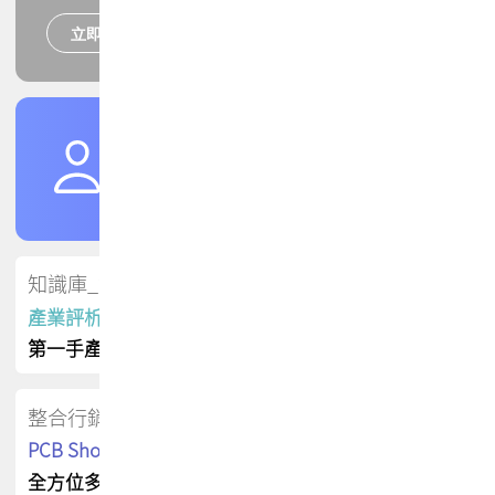
立即報名
培訓課程
加入TPCA會員
了解權益
會員專區
知識庫_會員專屬
產業評析報告
第一手產業資訊
整合行銷
PCB Shop 採購指南
全方位多元曝光方案