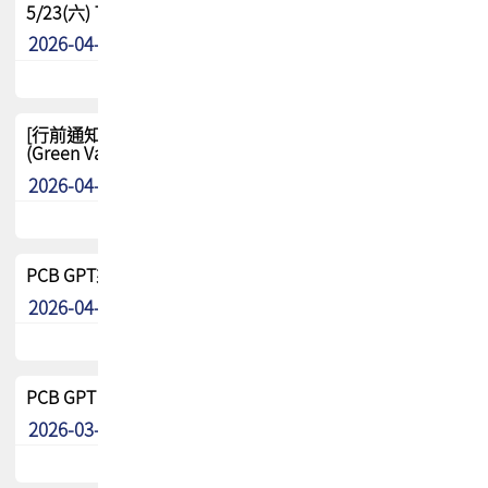
5/23(六) TPCA 2026 大陆高尔夫球联谊赛-苏州中兴
2026-04-29
其他
[行前通知-分組] 4/26(日) TPCA泰國高爾夫球聯誼賽
(Green Valley Country Club)
2026-04-23
其他
PCB GPT來了!! 試營運說明!!
2026-04-20
最新消息
PCB GPT 試營運活動!! 台灣會員專屬試用帳號 開放申請
2026-03-25
最新消息