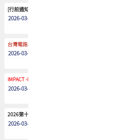
[行前通知]5/8(五) TPCA 2026協會盃高爾夫球聯誼賽
2026-03-20
其他
台灣電路板協會 新任秘書長任命通知
2026-03-13
最新消息
IMPACT -IAAC 2026 徵稿展延至6/30截止! 把握最後機會
2026-03-11
最新消息
2026第十二屆第二次會員大會手冊 電子書下載
2026-03-09
其他