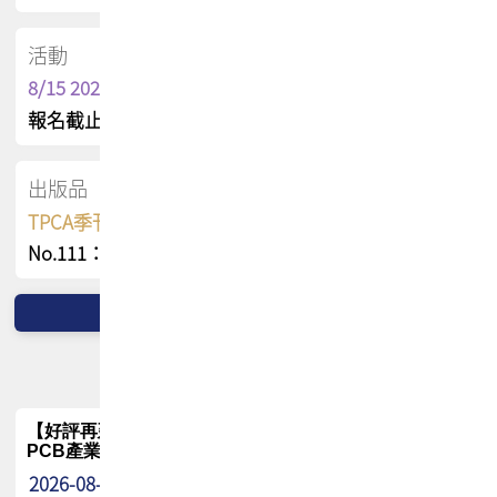
活動
8/15 2026 TPCA健康盃保齡球聯誼賽
報名截止日 : 8/3 活動日期 : 8/15
出版品
TPCA季刊 FREE 線上版
No.111：PCB全球風險布局與韌性
【好評再延長】PCB GPT 全面開放體驗延長到8月!!
PCB產業專屬 AI 知識平台
2026-08-04
最新消息