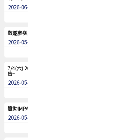
2026-06-24
其他
敬邀參與：TPCA《泰國電路板學院》培訓計畫_2026Ⅱ
2026-05-25
其他
7/4(六) 2026TPCA健康盃羽球聯誼賽 ~成績/中獎名單 公
告~
2026-05-15
最新消息
贊助IMPACT-IAAC 2026 強化品牌影響力與國際曝光機會
2026-05-09
最新消息