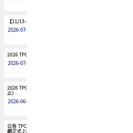
【11/13-15】2026 TPCA 百岳登頂_南橫三星
2026-07-22
最新消息
2026 TPCA中南區會員問卷暨7/31交流餐敘報名
2026-07-08
最新消息
2026 TPCA健康盃保齡球聯誼賽 熱烈報名中（8/3報名截
止）
2026-06-29
最新消息
公告 TPCA 台灣電路板協會官網將迎來新面貌，7/1 新官
網正式上線！