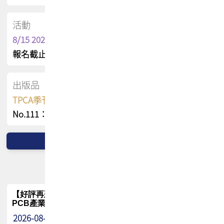
活動
8/15 2026 TPCA健康盃保齡球聯誼賽
報名截止日 : 8/3 活動日期 : 8/15
出版品
TPCA季刊 FREE 線上版
No.111：PCB全球風險布局與韌性
【好評再延長】PCB GPT 全面開放體驗延長到8月!!
PCB產業專屬 AI 知識平台
2026-08-04
最新消息