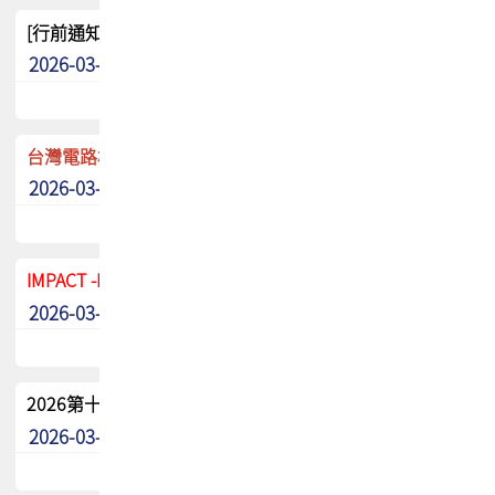
[行前通知]5/8(五) TPCA 2026協會盃高爾夫球聯誼賽
2026-03-20
其他
台灣電路板協會 新任秘書長任命通知
2026-03-13
最新消息
IMPACT -IAAC 2026 徵稿展延至6/30截止! 把握最後機會
2026-03-11
最新消息
2026第十二屆第二次會員大會手冊 電子書下載
2026-03-09
其他