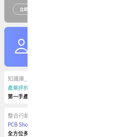
立即報名
培訓課程
加入TPCA會員
了解權益
會員專區
知識庫_會員專屬
產業評析報告
第一手產業資訊
整合行銷
PCB Shop 採購指南
全方位多元曝光方案