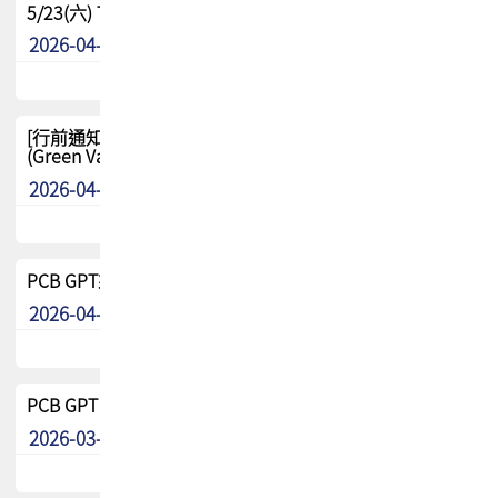
5/23(六) TPCA 2026 大陆高尔夫球联谊赛-苏州中兴
2026-04-29
其他
[行前通知-分組] 4/26(日) TPCA泰國高爾夫球聯誼賽
(Green Valley Country Club)
2026-04-23
其他
PCB GPT來了!! 試營運說明!!
2026-04-20
最新消息
PCB GPT 試營運活動!! 台灣會員專屬試用帳號 開放申請
2026-03-25
最新消息