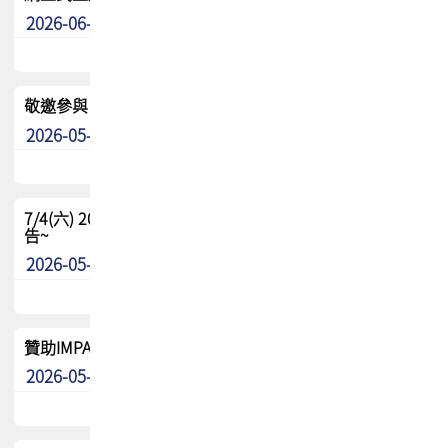
2026-06-24
其他
敬邀參與：TPCA《泰國電路板學院》培訓計畫_2026Ⅱ
2026-05-25
其他
7/4(六) 2026TPCA健康盃羽球聯誼賽 ~成績/中獎名單 公
告~
2026-05-15
最新消息
贊助IMPACT-IAAC 2026 強化品牌影響力與國際曝光機會
2026-05-09
最新消息