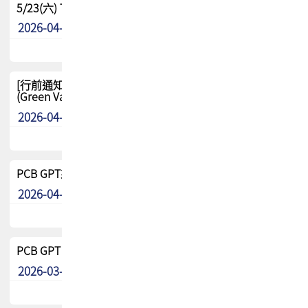
5/23(六) TPCA 2026 大陆高尔夫球联谊赛-苏州中兴
2026-04-29
其他
[行前通知-分組] 4/26(日) TPCA泰國高爾夫球聯誼賽
(Green Valley Country Club)
2026-04-23
其他
PCB GPT來了!! 試營運說明!!
2026-04-20
最新消息
PCB GPT 試營運活動!! 台灣會員專屬試用帳號 開放申請
2026-03-25
最新消息