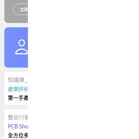
立即報名
培訓課程
加入TPCA會員
了解權益
會員專區
知識庫_會員專屬
產業評析報告
第一手產業資訊
整合行銷
PCB Shop 採購指南
全方位多元曝光方案