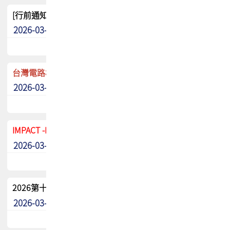
[行前通知]5/8(五) TPCA 2026協會盃高爾夫球聯誼賽
2026-03-20
其他
台灣電路板協會 新任秘書長任命通知
2026-03-13
最新消息
IMPACT -IAAC 2026 徵稿展延至6/30截止! 把握最後機會
2026-03-11
最新消息
2026第十二屆第二次會員大會手冊 電子書下載
2026-03-09
其他