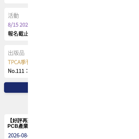
活動
8/15 2026 TPCA健康盃保齡球聯誼賽
報名截止日 : 8/3 活動日期 : 8/15
出版品
TPCA季刊 FREE 線上版
No.111：PCB全球風險布局與韌性
【好評再延長】PCB GPT 全面開放體驗延長到8月!!
PCB產業專屬 AI 知識平台
2026-08-04
最新消息