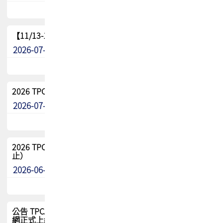
【11/13-15】2026 TPCA 百岳登頂_南橫三星
2026-07-22
最新消息
2026 TPCA中南區會員問卷暨7/31交流餐敘報名
2026-07-08
最新消息
2026 TPCA健康盃保齡球聯誼賽 熱烈報名中（8/3報名截
止）
2026-06-29
最新消息
公告 TPCA 台灣電路板協會官網將迎來新面貌，7/1 新官
網正式上線！