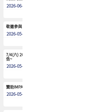
2026-06-24
其他
敬邀參與：TPCA《泰國電路板學院》培訓計畫_2026Ⅱ
2026-05-25
其他
7/4(六) 2026TPCA健康盃羽球聯誼賽 ~成績/中獎名單 公
告~
2026-05-15
最新消息
贊助IMPACT-IAAC 2026 強化品牌影響力與國際曝光機會
2026-05-09
最新消息