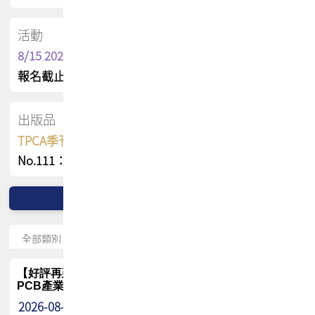
活動
8/15 2026 TPCA健康盃保齡球聯誼賽
報名截止日 : 8/3 活動日期 : 8/15
出版品
TPCA季刊 FREE 線上版
No.111：PCB全球風險布局與韌性
【好評再延長】PCB GPT 全面開放體驗延長到8月!!
PCB產業專屬 AI 知識平台
2026-08-04
最新消息