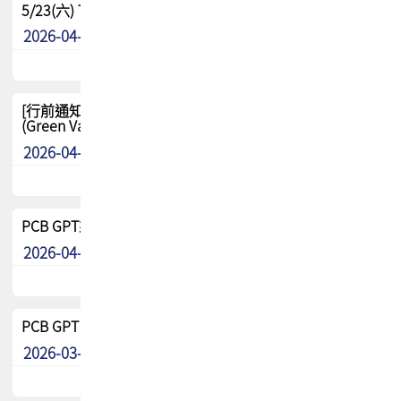
5/23(六) TPCA 2026 大陆高尔夫球联谊赛-苏州中兴
2026-04-29
其他
[行前通知-分組] 4/26(日) TPCA泰國高爾夫球聯誼賽
(Green Valley Country Club)
2026-04-23
其他
PCB GPT來了!! 試營運說明!!
2026-04-20
最新消息
PCB GPT 試營運活動!! 台灣會員專屬試用帳號 開放申請
2026-03-25
最新消息