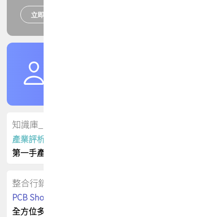
立即報名
培訓課程
加入TPCA會員
了解權益
會員專區
知識庫_會員專屬
產業評析報告
第一手產業資訊
整合行銷
PCB Shop 採購指南
全方位多元曝光方案