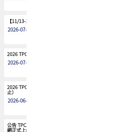
【11/13-15】2026 TPCA 百岳登頂_南橫三星
2026-07-22
最新消息
2026 TPCA中南區會員問卷暨7/31交流餐敘報名
2026-07-08
最新消息
2026 TPCA健康盃保齡球聯誼賽 熱烈報名中（8/3報名截
止）
2026-06-29
最新消息
公告 TPCA 台灣電路板協會官網將迎來新面貌，7/1 新官
網正式上線！