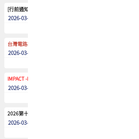
[行前通知]5/8(五) TPCA 2026協會盃高爾夫球聯誼賽
2026-03-20
其他
台灣電路板協會 新任秘書長任命通知
2026-03-13
最新消息
IMPACT -IAAC 2026 徵稿展延至6/30截止! 把握最後機會
2026-03-11
最新消息
2026第十二屆第二次會員大會手冊 電子書下載
2026-03-09
其他