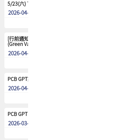
5/23(六) TPCA 2026 大陆高尔夫球联谊赛-苏州中兴
2026-04-29
其他
[行前通知-分組] 4/26(日) TPCA泰國高爾夫球聯誼賽
(Green Valley Country Club)
2026-04-23
其他
PCB GPT來了!! 試營運說明!!
2026-04-20
最新消息
PCB GPT 試營運活動!! 台灣會員專屬試用帳號 開放申請
2026-03-25
最新消息