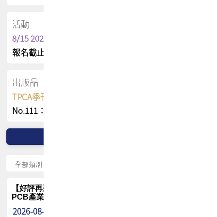
活動
8/15 2026 TPCA健康盃保齡球聯誼賽
報名截止日 : 8/3 活動日期 : 8/15
出版品
TPCA季刊 FREE 線上版
No.111：PCB全球風險布局與韌性
【好評再延長】PCB GPT 全面開放體驗延長到8月!!
PCB產業專屬 AI 知識平台
2026-08-04
最新消息