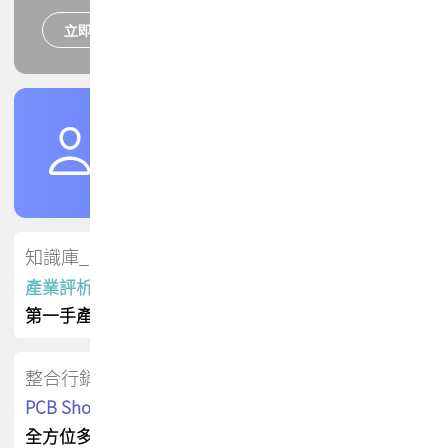
立即報名
培訓課程
加入TPCA會員
了解權益
會員專區
知識庫_會員專屬
產業評析報告
第一手產業資訊
整合行銷
PCB Shop 採購指南
全方位多元曝光方案