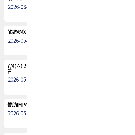
2026-06-24
其他
敬邀參與：TPCA《泰國電路板學院》培訓計畫_2026Ⅱ
2026-05-25
其他
7/4(六) 2026TPCA健康盃羽球聯誼賽 ~成績/中獎名單 公
告~
2026-05-15
最新消息
贊助IMPACT-IAAC 2026 強化品牌影響力與國際曝光機會
2026-05-09
最新消息