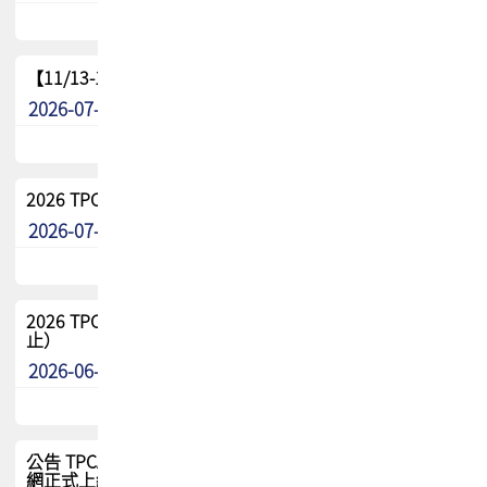
【11/13-15】2026 TPCA 百岳登頂_南橫三星
2026-07-22
最新消息
2026 TPCA中南區會員問卷暨7/31交流餐敘報名
2026-07-08
最新消息
2026 TPCA健康盃保齡球聯誼賽 熱烈報名中（8/3報名截
止）
2026-06-29
最新消息
公告 TPCA 台灣電路板協會官網將迎來新面貌，7/1 新官
網正式上線！