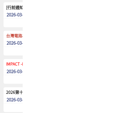
[行前通知]5/8(五) TPCA 2026協會盃高爾夫球聯誼賽
2026-03-20
其他
台灣電路板協會 新任秘書長任命通知
2026-03-13
最新消息
IMPACT -IAAC 2026 徵稿展延至6/30截止! 把握最後機會
2026-03-11
最新消息
2026第十二屆第二次會員大會手冊 電子書下載
2026-03-09
其他