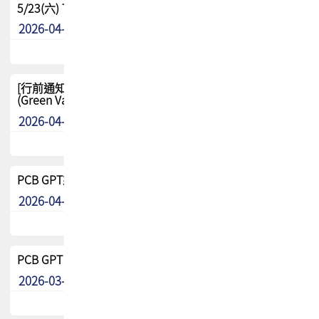
5/23(六) TPCA 2026 大陆高尔夫球联谊赛-苏州中兴
2026-04-29
其他
[行前通知-分組] 4/26(日) TPCA泰國高爾夫球聯誼賽
(Green Valley Country Club)
2026-04-23
其他
PCB GPT來了!! 試營運說明!!
2026-04-20
最新消息
PCB GPT 試營運活動!! 台灣會員專屬試用帳號 開放申請
2026-03-25
最新消息