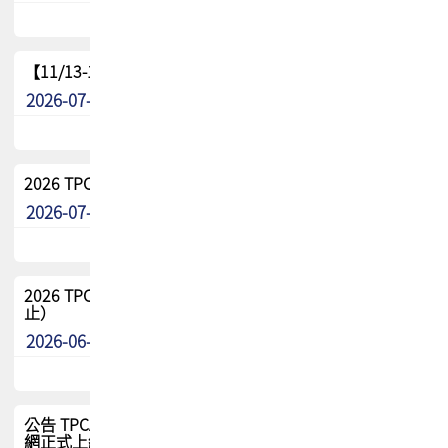
【11/13-15】2026 TPCA 百岳登頂_南橫三星
2026-07-22
最新消息
2026 TPCA中南區會員問卷暨7/31交流餐敘報名
2026-07-08
最新消息
2026 TPCA健康盃保齡球聯誼賽 熱烈報名中（8/3報名截
止）
2026-06-29
最新消息
公告 TPCA 台灣電路板協會官網將迎來新面貌，7/1 新官
網正式上線！