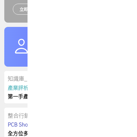
立即報名
培訓課程
加入TPCA會員
了解權益
會員專區
知識庫_會員專屬
產業評析報告
第一手產業資訊
整合行銷
PCB Shop 採購指南
全方位多元曝光方案