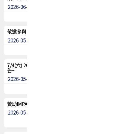
2026-06-24
其他
敬邀參與：TPCA《泰國電路板學院》培訓計畫_2026Ⅱ
2026-05-25
其他
7/4(六) 2026TPCA健康盃羽球聯誼賽 ~成績/中獎名單 公
告~
2026-05-15
最新消息
贊助IMPACT-IAAC 2026 強化品牌影響力與國際曝光機會
2026-05-09
最新消息