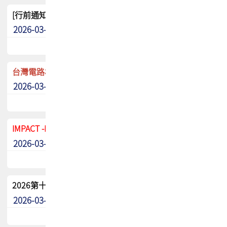
[行前通知]5/8(五) TPCA 2026協會盃高爾夫球聯誼賽
2026-03-20
其他
台灣電路板協會 新任秘書長任命通知
2026-03-13
最新消息
IMPACT -IAAC 2026 徵稿展延至6/30截止! 把握最後機會
2026-03-11
最新消息
2026第十二屆第二次會員大會手冊 電子書下載
2026-03-09
其他