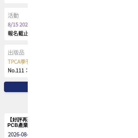
活動
8/15 2026 TPCA健康盃保齡球聯誼賽
報名截止日 : 8/3 活動日期 : 8/15
出版品
TPCA季刊 FREE 線上版
No.111：PCB全球風險布局與韌性
【好評再延長】PCB GPT 全面開放體驗延長到8月!!
PCB產業專屬 AI 知識平台
2026-08-04
最新消息