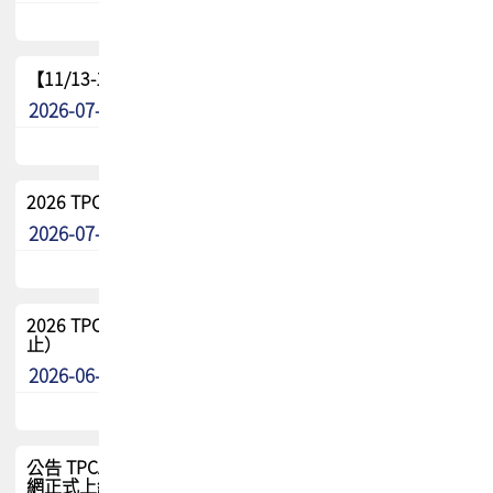
【11/13-15】2026 TPCA 百岳登頂_南橫三星
2026-07-22
最新消息
2026 TPCA中南區會員問卷暨7/31交流餐敘報名
2026-07-08
最新消息
2026 TPCA健康盃保齡球聯誼賽 熱烈報名中（8/3報名截
止）
2026-06-29
最新消息
公告 TPCA 台灣電路板協會官網將迎來新面貌，7/1 新官
網正式上線！