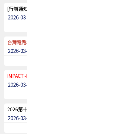
[行前通知]5/8(五) TPCA 2026協會盃高爾夫球聯誼賽
2026-03-20
其他
台灣電路板協會 新任秘書長任命通知
2026-03-13
最新消息
IMPACT -IAAC 2026 徵稿展延至6/30截止! 把握最後機會
2026-03-11
最新消息
2026第十二屆第二次會員大會手冊 電子書下載
2026-03-09
其他