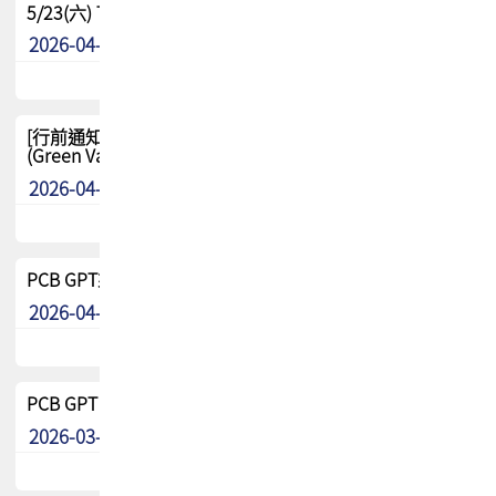
5/23(六) TPCA 2026 大陆高尔夫球联谊赛-苏州中兴
2026-04-29
其他
[行前通知-分組] 4/26(日) TPCA泰國高爾夫球聯誼賽
(Green Valley Country Club)
2026-04-23
其他
PCB GPT來了!! 試營運說明!!
2026-04-20
最新消息
PCB GPT 試營運活動!! 台灣會員專屬試用帳號 開放申請
2026-03-25
最新消息