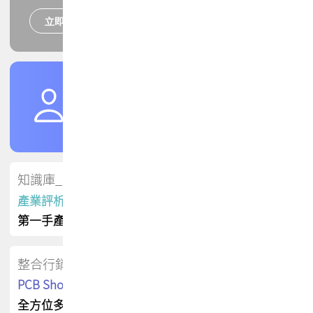
立即報名
培訓課程
加入TPCA會員
了解權益
會員專區
知識庫_會員專屬
產業評析報告
第一手產業資訊
整合行銷
PCB Shop 採購指南
全方位多元曝光方案