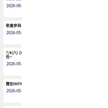
2026-06-24
其他
敬邀參與：TPCA《泰國電路板學院》培訓計畫_2026Ⅱ
2026-05-25
其他
7/4(六) 2026TPCA健康盃羽球聯誼賽 ~成績/中獎名單 公
告~
2026-05-15
最新消息
贊助IMPACT-IAAC 2026 強化品牌影響力與國際曝光機會
2026-05-09
最新消息