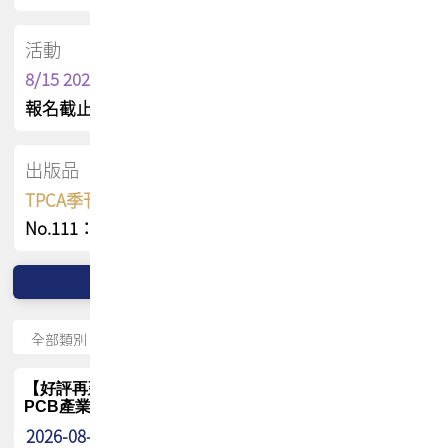
活動
8/15 2026 TPCA健康盃保齡球聯誼賽
報名截止日 : 8/3 活動日期 : 8/15
出版品
TPCA季刊 FREE 線上版
No.111：PCB全球風險布局與韌性
【好評再延長】PCB GPT 全面開放體驗延長到8月!!
PCB產業專屬 AI 知識平台
2026-08-04
最新消息